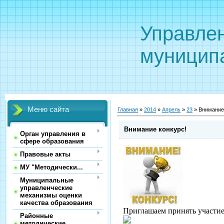
Управле
муницип
Меню сайта
Главная
»
2014
»
Апрель
»
23
» Внимание
Внимание конкурс!
Орган управления в
сфере образования
Правовые акты
МУ "Методически...
Муниципальные
управленческие
механизмы оценки
качества образования
Приглашаем принять участие
Районные
методические