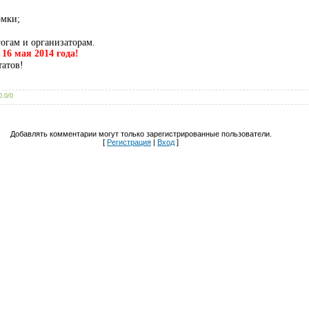
омки;
гогам и организаторам.
о
16 мая 2014 года!
татов!
0.0
/
0
Добавлять комментарии могут только зарегистрированные пользователи.
[
Регистрация
|
Вход
]