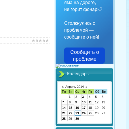
яма на дороге,
не горит фонарь?
Столкнулись с
проблемой —
сообщите о ней!
Сообщить о
проблеме
Календарь
«
Апрель 2014
»
Пн
Вт
Ср
Чт
Пт
Сб
Вс
1
2
3
4
5
6
7
8
9
10
11
12
13
14
15
16
17
18
19
20
21
22
23
24
25
26
27
28
29
30