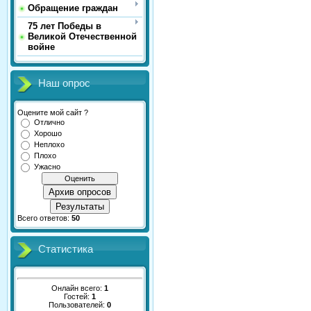
Обращение граждан
75 лет Победы в
Великой Отечественной
войне
Наш опрос
Оцените мой сайт ?
Отлично
Хорошо
Неплохо
Плохо
Ужасно
Архив опросов
Результаты
Всего ответов:
50
Статистика
Онлайн всего:
1
Гостей:
1
Пользователей:
0