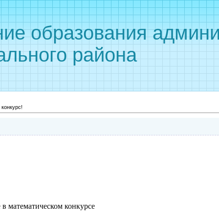
ние образования админи
ального района
 конкурс!
 в математическом конкурсе