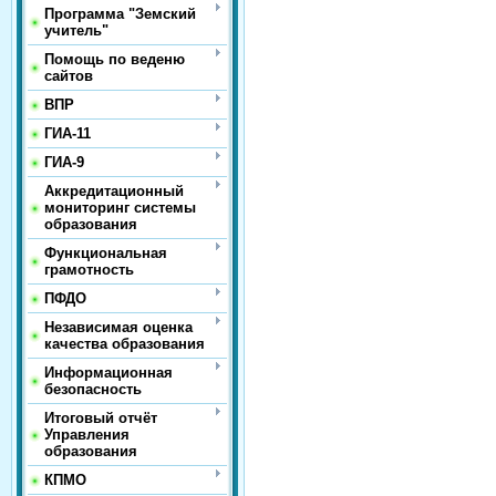
Программа "Земский
учитель"
Помощь по веденю
сайтов
ВПР
ГИА-11
ГИА-9
Аккредитационный
мониторинг системы
образования
Функциональная
грамотность
ПФДО
Независимая оценка
качества образования
Информационная
безопасность
Итоговый отчёт
Управления
образования
КПМО