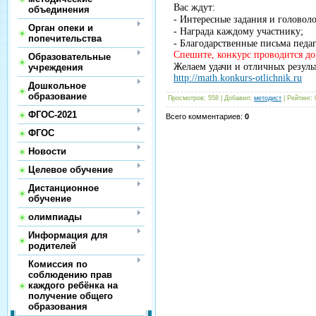
Вас ждут:
объединения
- Интересные задания и головол
Орган опеки и
- Награда каждому участнику;
попечительства
- Благодарственные письма педа
Спешите, конкурс проводится
д
Образовательные
Желаем удачи и отличных резуль
учреждения
http://math.konkurs-otlichnik.ru
Дошкольное
образование
Просмотров
:
558
|
Добавил
:
методист
|
Рейтинг
:
ФГОС-2021
Всего комментариев
:
0
ФГОС
Новости
Целевое обучение
Дистанционное
обучение
олимпиады
Информация для
родителей
Комиссия по
соблюдению прав
каждого ребёнка на
получение общего
образования