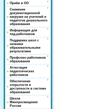
Приём в ОО
Снижение
документационной
нагрузки на учителей и
педагогов дошкольного
образования
Информация для
пед.работников
Поддержка школ с
низкими
образовательными
результатами
Профсоюз работников
образования
Аттестация
педагогических
работников
Обеспечение
открытости и
доступности в системе
образования
Школа
Минпросвещения
России