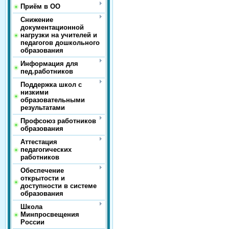
Приём в ОО
Снижение
документационной
нагрузки на учителей и
педагогов дошкольного
образования
Информация для
пед.работников
Поддержка школ с
низкими
образовательными
результатами
Профсоюз работников
образования
Аттестация
педагогических
работников
Обеспечение
открытости и
доступности в системе
образования
Школа
Минпросвещения
России