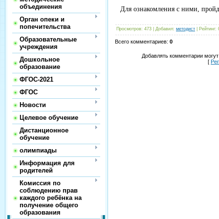
объединения
Для ознакомления с ними, пройд
Орган опеки и
попечительства
Просмотров
:
473
|
Добавил
:
методист
|
Рейтинг
:
Образовательные
Всего комментариев
:
0
учреждения
Добавлять комментарии могут
Дошкольное
[
Ре
образование
ФГОС-2021
ФГОС
Новости
Целевое обучение
Дистанционное
обучение
олимпиады
Информация для
родителей
Комиссия по
соблюдению прав
каждого ребёнка на
получение общего
образования