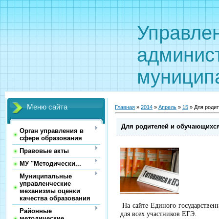
Управле
админис
муницип
Меню сайта
Главная
»
2014
»
Апрель
»
15
» Для роди
Для родителей и обучающихс
Орган управления в
сфере образования
Правовые акты
МУ "Методически...
Муниципальные
управленческие
механизмы оценки
качества образования
На сайте Единого государствен
Районные
для всех участников ЕГЭ.
методические