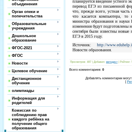
планируется введение устного э
объединения
перевод ЕГЭ из письменной фо
что, прежде всего, устная част
Орган опеки и
попечительства
что касается компьютера, то
министра образования и науки
Образовательные
изменения будут подготовлены не
учреждения
сентября были известны новые 
Дошкольное
ЕГЭ в 2015 году.
образование
Источник:
http://www.eduhelp.i
ФГОС-2021
Новости образования.
ФГОС
Просмотров
:
487
|
Добавил
:
методист
|
Рейтинг
:
Новости
Всего комментариев
:
0
Целевое обучение
Дистанционное
Добавлять комментарии могут
[
Ре
обучение
олимпиады
Информация для
родителей
Комиссия по
соблюдению прав
каждого ребёнка на
получение общего
образования