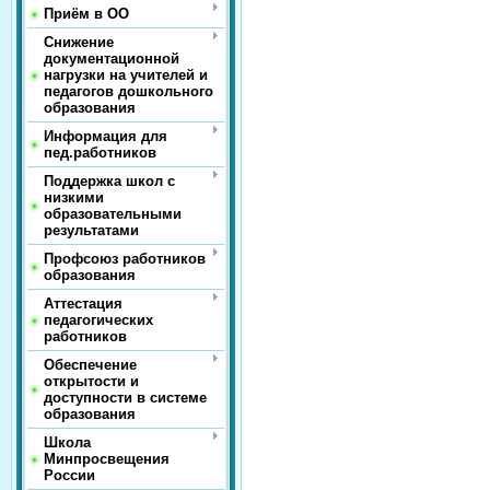
Приём в ОО
Снижение
документационной
нагрузки на учителей и
педагогов дошкольного
образования
Информация для
пед.работников
Поддержка школ с
низкими
образовательными
результатами
Профсоюз работников
образования
Аттестация
педагогических
работников
Обеспечение
открытости и
доступности в системе
образования
Школа
Минпросвещения
России