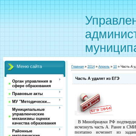
Управле
админис
муницип
Меню сайта
Главная
»
2014
»
Апрель
»
10
» Часть А у
Часть А удалят из ЕГЭ
Орган управления в
сфере образования
Правовые акты
МУ "Методически...
Муниципальные
управленческие
механизмы оценки
В Минобрнауки РФ подтвердил
качества образования
исчезнуть часть А. Ранее в СМИ
Районные
поэтапно исчезнет из задан
методические