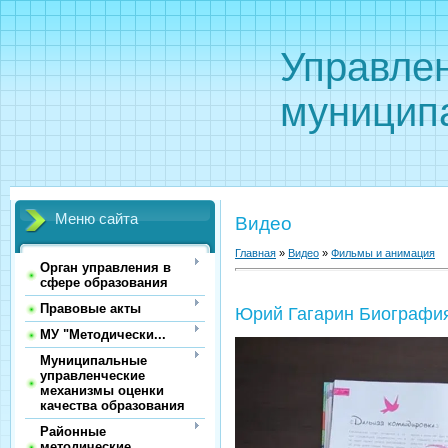
Управле
муницип
Меню сайта
Видео
Главная
»
Видео
»
Фильмы и анимация
Орган управления в
сфере образования
Правовые акты
Юрий Гагарин Биография
МУ "Методически...
Муниципальные
управленческие
механизмы оценки
качества образования
Районные
методические