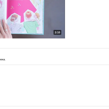
2:10
века.