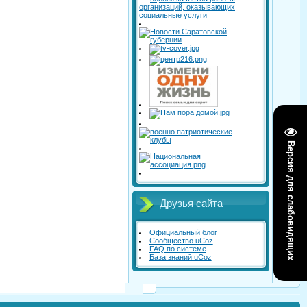
Версия для слабовидящих
Друзья сайта
Официальный блог
Сообщество uCoz
FAQ по системе
База знаний uCoz