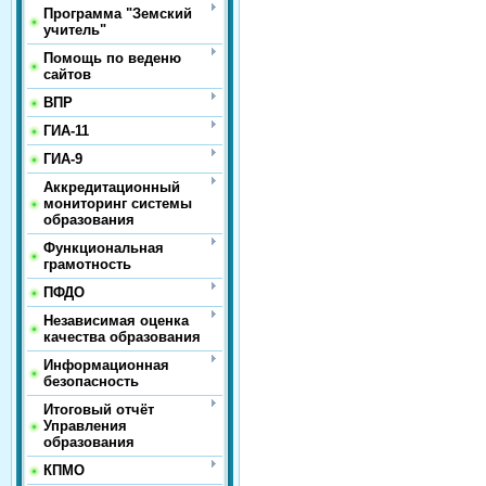
Программа "Земский
учитель"
Помощь по веденю
сайтов
ВПР
ГИА-11
ГИА-9
Аккредитационный
мониторинг системы
образования
Функциональная
грамотность
ПФДО
Независимая оценка
качества образования
Информационная
безопасность
Итоговый отчёт
Управления
образования
КПМО