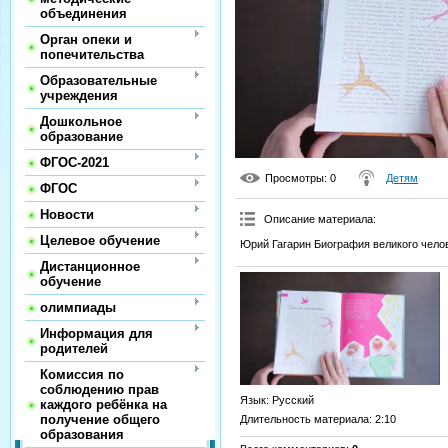
объединения
Орган опеки и
попечительства
Образовательные
учреждения
Дошкольное
образование
ФГОС-2021
Просмотры
: 0
Детям
ФГОС
Новости
Описание материала
:
Целевое обучение
Юрий Гагарин Биография великого чело
Дистанционное
обучение
олимпиады
Информация для
родителей
Комиссия по
соблюдению прав
Язык
: Русский
каждого ребёнка на
получение общего
Длительность материала
: 2:10
образования