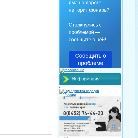
яма на дороге,
не горит фонарь?
Столкнулись с
проблемой —
сообщите о ней!
Сообщить о
проблеме
Информация