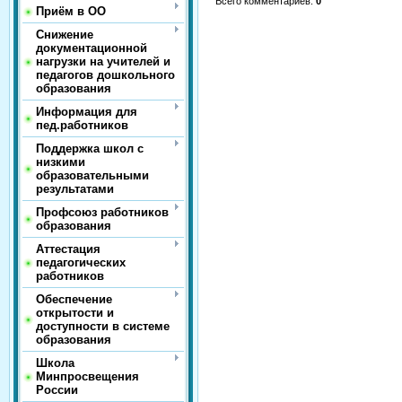
Всего комментариев
:
0
Приём в ОО
Снижение
документационной
нагрузки на учителей и
педагогов дошкольного
образования
Информация для
пед.работников
Поддержка школ с
низкими
образовательными
результатами
Профсоюз работников
образования
Аттестация
педагогических
работников
Обеспечение
открытости и
доступности в системе
образования
Школа
Минпросвещения
России