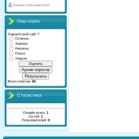
Каналы пользователей
Наш опрос
Оцените мой сайт ?
Отлично
Хорошо
Неплохо
Плохо
Ужасно
Архив опросов
Результаты
Всего ответов:
50
Статистика
Онлайн всего:
1
Гостей:
1
Пользователей:
0