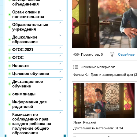
объединения
Орган опеки и
попечительства
Образовательные
учреждения
Дошкольное
образование
ФГОС-2021
Просмотры
: 0
Семейные
ФГОС
Новости
Описание материала
:
Целевое обучение
Фильм Кот Гром и заколдованный дом (3
Дистанционное
обучение
олимпиады
Информация для
родителей
Комиссия по
соблюдению прав
Язык
: Русский
каждого ребёнка на
получение общего
Длительность материала
: 81:34
образования