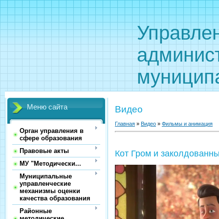
Управле
админис
муницип
Меню сайта
Видео
Главная
»
Видео
»
Фильмы и анимация
Орган управления в
сфере образования
Правовые акты
Кот Гром и заколдованны
МУ "Методически...
Муниципальные
управленческие
механизмы оценки
качества образования
Районные
методические