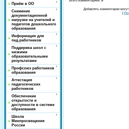
Всего комментариев
:
0
Приём в ОО
Добавлять комментарии могут
Снижение
[
Ре
документационной
нагрузки на учителей и
педагогов дошкольного
образования
Информация для
пед.работников
Поддержка школ с
низкими
образовательными
результатами
Профсоюз работников
образования
Аттестация
педагогических
работников
Обеспечение
открытости и
доступности в системе
образования
Школа
Минпросвещения
России