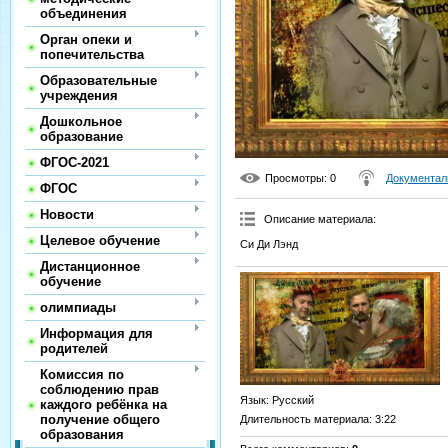
объединения
Орган опеки и
попечительства
Образовательные
учреждения
Дошкольное
образование
ФГОС-2021
Просмотры
: 0
Документал
ФГОС
Новости
Описание материала
:
Целевое обучение
Си Ди Лэнд
Дистанционное
обучение
олимпиады
Информация для
родителей
Комиссия по
соблюдению прав
Язык
: Русский
каждого ребёнка на
получение общего
Длительность материала
: 3:22
образования