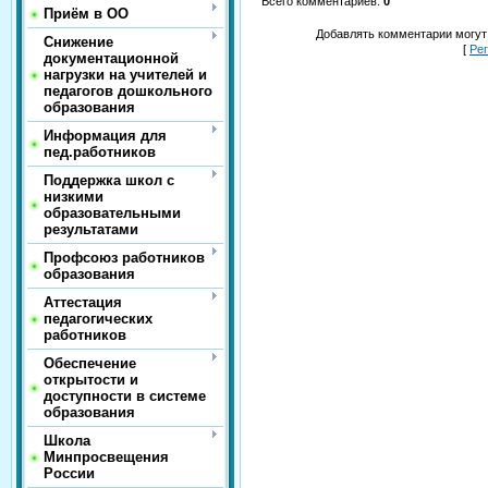
Всего комментариев
:
0
Приём в ОО
Добавлять комментарии могут
Снижение
[
Ре
документационной
нагрузки на учителей и
педагогов дошкольного
образования
Информация для
пед.работников
Поддержка школ с
низкими
образовательными
результатами
Профсоюз работников
образования
Аттестация
педагогических
работников
Обеспечение
открытости и
доступности в системе
образования
Школа
Минпросвещения
России