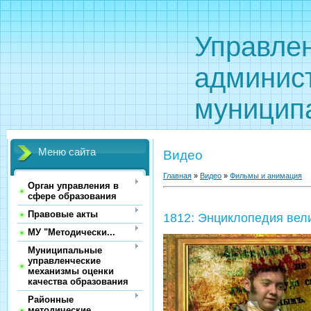
Управле
админис
муницип
Меню сайта
Видео
Главная
»
Видео
»
Фильмы и анимация
Орган управления в
сфере образования
Правовые акты
1812: Энциклопедия вел
МУ "Методически...
Муниципальные
управленческие
механизмы оценки
качества образования
Районные
методические