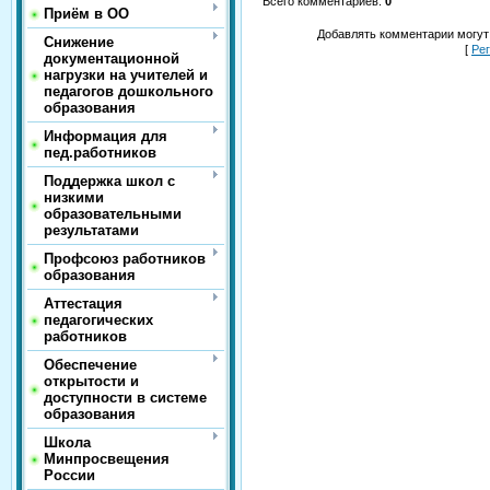
Всего комментариев
:
0
Приём в ОО
Добавлять комментарии могут
Снижение
[
Ре
документационной
нагрузки на учителей и
педагогов дошкольного
образования
Информация для
пед.работников
Поддержка школ с
низкими
образовательными
результатами
Профсоюз работников
образования
Аттестация
педагогических
работников
Обеспечение
открытости и
доступности в системе
образования
Школа
Минпросвещения
России