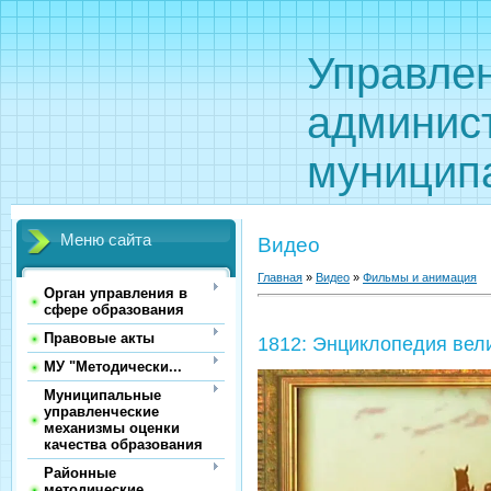
Управле
админис
муницип
Меню сайта
Видео
Главная
»
Видео
»
Фильмы и анимация
Орган управления в
сфере образования
Правовые акты
1812: Энциклопедия вел
МУ "Методически...
Муниципальные
управленческие
механизмы оценки
качества образования
Районные
методические