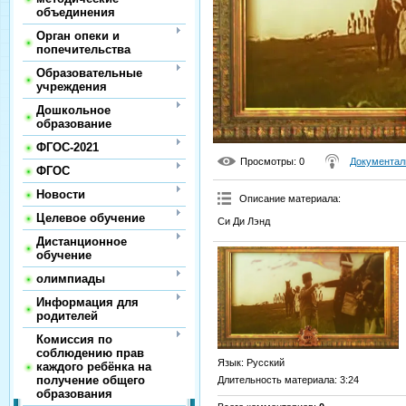
объединения
Орган опеки и
попечительства
Образовательные
учреждения
Дошкольное
образование
ФГОС-2021
Просмотры
: 0
Документал
ФГОС
Новости
Описание материала
:
Целевое обучение
Си Ди Лэнд
Дистанционное
обучение
олимпиады
Информация для
родителей
Комиссия по
соблюдению прав
Язык
: Русский
каждого ребёнка на
получение общего
Длительность материала
: 3:24
образования