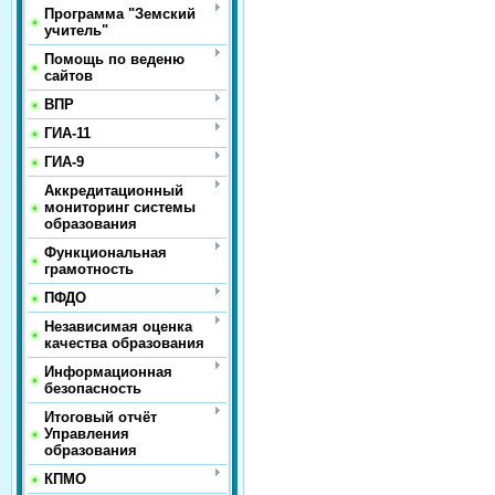
Программа "Земский
учитель"
Помощь по веденю
сайтов
ВПР
ГИА-11
ГИА-9
Аккредитационный
мониторинг системы
образования
Функциональная
грамотность
ПФДО
Независимая оценка
качества образования
Информационная
безопасность
Итоговый отчёт
Управления
образования
КПМО