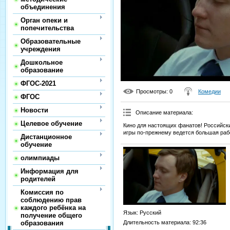
объединения
Орган опеки и
попечительства
Образовательные
учреждения
Дошкольное
образование
ФГОС-2021
Просмотры
: 0
Комедии
ФГОС
Новости
Описание материала
:
Целевое обучение
Кино для настоящих фанатов! Российски
игры по-прежнему ведется большая раб
Дистанционное
обучение
олимпиады
Информация для
родителей
Комиссия по
соблюдению прав
каждого ребёнка на
Язык
: Русский
получение общего
Длительность материала
: 92:36
образования