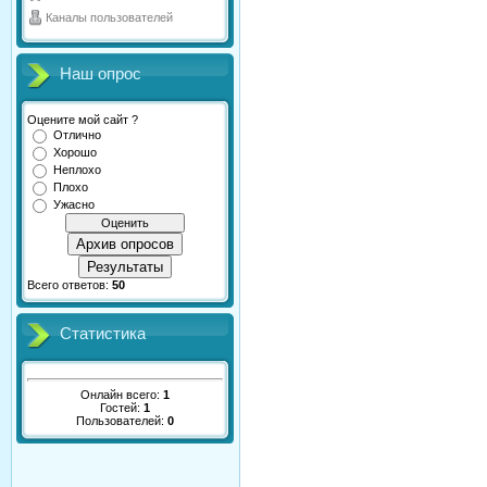
Каналы пользователей
Наш опрос
Оцените мой сайт ?
Отлично
Хорошо
Неплохо
Плохо
Ужасно
Архив опросов
Результаты
Всего ответов:
50
Статистика
Онлайн всего:
1
Гостей:
1
Пользователей:
0