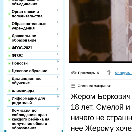
объединения
Орган опеки и
попечительства
Образовательные
учреждения
Дошкольное
образование
ФГОС-2021
ФГОС
Новости
Целевое обучение
Просмотры
: 0
Мелодрамы
Дистанционное
обучение
Описание материала
:
олимпиады
Жером Беркович 
Информация для
родителей
18 лет. Смелой и
Комиссия по
соблюдению прав
ничего не страш
каждого ребёнка на
получение общего
нее Жерому хоче
образования