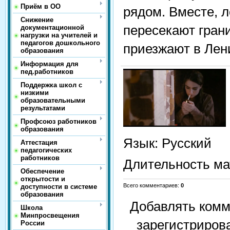
Приём в ОО
рядом. Вместе, л
Снижение
пересекают гран
документационной
нагрузки на учителей и
педагогов дошкольного
приезжают в Лен
образования
Информация для
пед.работников
Поддержка школ с
низкими
образовательными
результатами
Профсоюз работников
образования
Язык
: Русский
Аттестация
педагогических
работников
Длительность ма
Обеспечение
открытости и
Всего комментариев
:
0
доступности в системе
образования
Добавлять комм
Школа
Минпросвещения
зарегистриров
России