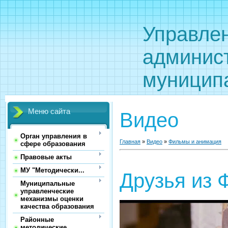
Управле
админис
муницип
Меню сайта
Видео
Орган управления в
Главная
»
Видео
»
Фильмы и анимация
сфере образования
Правовые акты
МУ "Методически...
Друзья из 
Муниципальные
управленческие
механизмы оценки
качества образования
Районные
методические