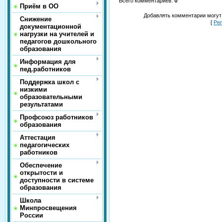
Всего комментариев
:
0
Приём в ОО
Добавлять комментарии могут
Снижение
[
Ре
документационной
нагрузки на учителей и
педагогов дошкольного
образования
Информация для
пед.работников
Поддержка школ с
низкими
образовательными
результатами
Профсоюз работников
образования
Аттестация
педагогических
работников
Обеспечение
открытости и
доступности в системе
образования
Школа
Минпросвещения
России