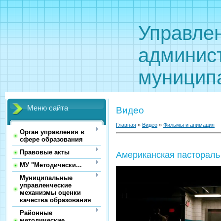
Управле
админис
муницип
Меню сайта
Видео
Главная
»
Видео
»
Фильмы и анимация
Орган управления в
сфере образования
Правовые акты
Американская пастораль
МУ "Методически...
Муниципальные
управленческие
механизмы оценки
качества образования
Районные
методические