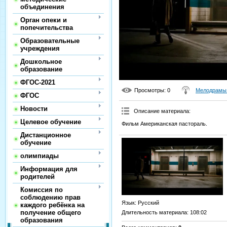
объединения
Орган опеки и
попечительства
Образовательные
учреждения
Дошкольное
образование
ФГОС-2021
Просмотры
: 0
Мелодрамы 
ФГОС
Новости
Описание материала
:
Целевое обучение
Фильм Американская пастораль.
Дистанционное
обучение
олимпиады
Информация для
родителей
Комиссия по
соблюдению прав
Язык
: Русский
каждого ребёнка на
получение общего
Длительность материала
: 108:02
образования