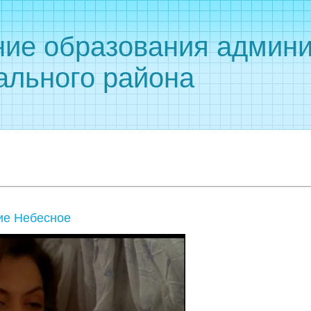
ние образования админи
ального района
вие Небесное