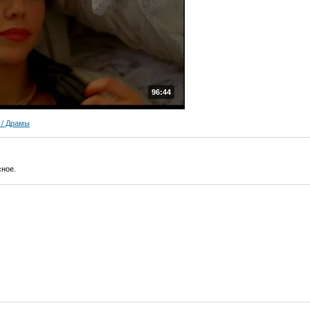
96:44
/ Драмы
сное.