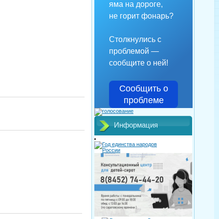
яма на дороге,
не горит фонарь?
Столкнулись с
проблемой —
сообщите о ней!
Сообщить о
проблеме
Информация