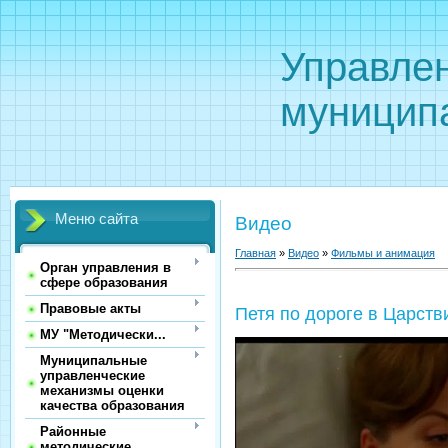
Управле
муницип
Меню сайта
Видео
Главная
»
Видео
»
Фильмы и анимация
Орган управления в
сфере образования
Правовые акты
Петя по дороге в Царст
МУ "Методически...
Муниципальные
управленческие
механизмы оценки
качества образования
Районные
методические