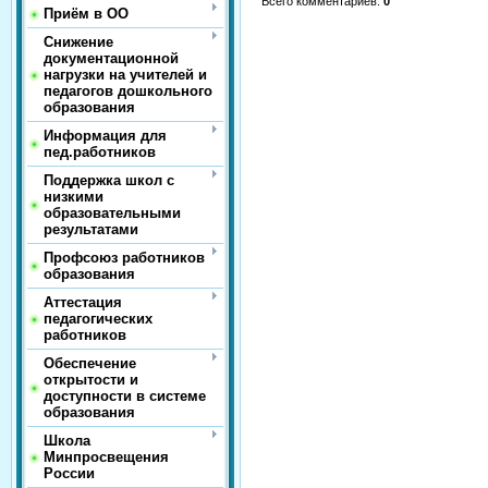
Всего комментариев
:
0
Приём в ОО
Снижение
документационной
нагрузки на учителей и
педагогов дошкольного
образования
Информация для
пед.работников
Поддержка школ с
низкими
образовательными
результатами
Профсоюз работников
образования
Аттестация
педагогических
работников
Обеспечение
открытости и
доступности в системе
образования
Школа
Минпросвещения
России