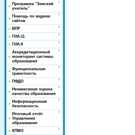
Программа "Земский
учитель"
Помощь по веденю
сайтов
ВПР
ГИА-11
ГИА-9
Аккредитационный
мониторинг системы
образования
Функциональная
грамотность
ПФДО
Независимая оценка
качества образования
Информационная
безопасность
Итоговый отчёт
Управления
образования
КПМО