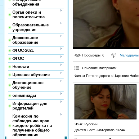
объединения
Орган опеки и
попечительства
Образовательные
учреждения
Дошкольное
образование
ФГОС-2021
Просмотры
: 0
Мелодрамы 
ФГОС
Новости
Описание материала
:
Целевое обучение
Фильм Петя по дороге в Царствие Небе
Дистанционное
обучение
олимпиады
Информация для
родителей
Комиссия по
соблюдению прав
Язык
: Русский
каждого ребёнка на
получение общего
Длительность материала
: 96:44
образования