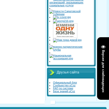
Версия для слабовидящих
Друзья сайта
Официальный блог
Сообщество uCoz
FAQ по системе
База знаний uCoz