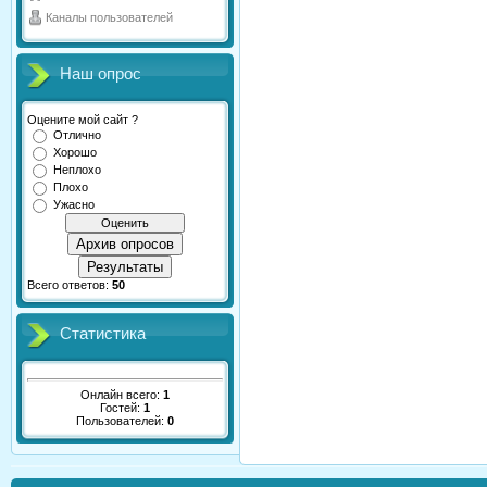
Каналы пользователей
Наш опрос
Оцените мой сайт ?
Отлично
Хорошо
Неплохо
Плохо
Ужасно
Архив опросов
Результаты
Всего ответов:
50
Статистика
Онлайн всего:
1
Гостей:
1
Пользователей:
0