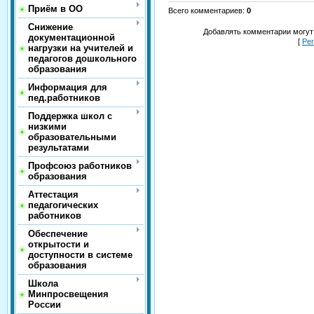
Приём в ОО
Всего комментариев
:
0
Снижение
Добавлять комментарии могут
документационной
[
Ре
нагрузки на учителей и
педагогов дошкольного
образования
Информация для
пед.работников
Поддержка школ с
низкими
образовательными
результатами
Профсоюз работников
образования
Аттестация
педагогических
работников
Обеспечение
открытости и
доступности в системе
образования
Школа
Минпросвещения
России