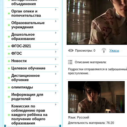
объединения
Орган опеки и
попечительства
Образовательные
учреждения
Дошкольное
образование
ФГОС-2021
Просмотры
: 0
Ужасы
ФГОС
Новости
Описание материала
:
Целевое обучение
Подростки отправляются в заброшенный
преступление.
Дистанционное
обучение
олимпиады
Информация для
родителей
Комиссия по
соблюдению прав
каждого ребёнка на
Язык
: Русский
получение общего
Длительность материала
: 76:20
образования