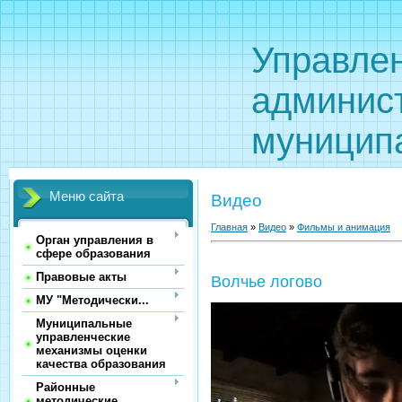
Управле
админис
муницип
Меню сайта
Видео
Главная
»
Видео
»
Фильмы и анимация
Орган управления в
сфере образования
Правовые акты
Волчье логово
МУ "Методически...
Муниципальные
управленческие
механизмы оценки
качества образования
Районные
методические