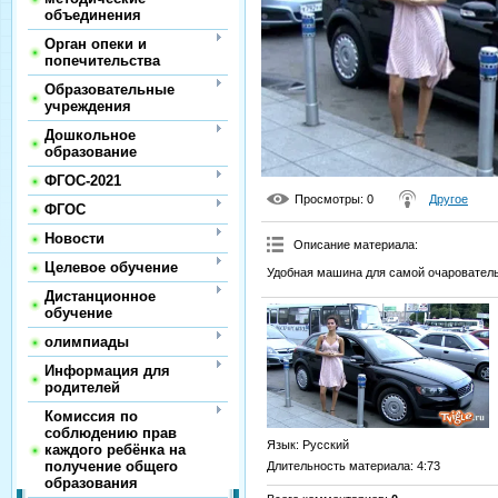
объединения
Орган опеки и
попечительства
Образовательные
учреждения
Дошкольное
образование
ФГОС-2021
Просмотры
: 0
Другое
ФГОС
Новости
Описание материала
:
Целевое обучение
Удобная машина для самой очаровательн
Дистанционное
обучение
олимпиады
Информация для
родителей
Комиссия по
соблюдению прав
Язык
: Русский
каждого ребёнка на
получение общего
Длительность материала
: 4:73
образования