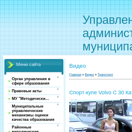
Управле
админис
муницип
Меню сайта
Видео
Главная
»
Видео
»
Транспорт
Орган управления в
сфере образования
Правовые акты
Cпорт-купе Volvo C 30 Кат
МУ "Методически...
Муниципальные
управленческие
механизмы оценки
качества образования
Районные
методические