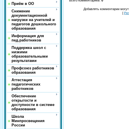
Всего комментариев
:
0
Приём в ОО
Добавлять комментарии могут
Снижение
[
Ре
документационной
нагрузки на учителей и
педагогов дошкольного
образования
Информация для
пед.работников
Поддержка школ с
низкими
образовательными
результатами
Профсоюз работников
образования
Аттестация
педагогических
работников
Обеспечение
открытости и
доступности в системе
образования
Школа
Минпросвещения
России