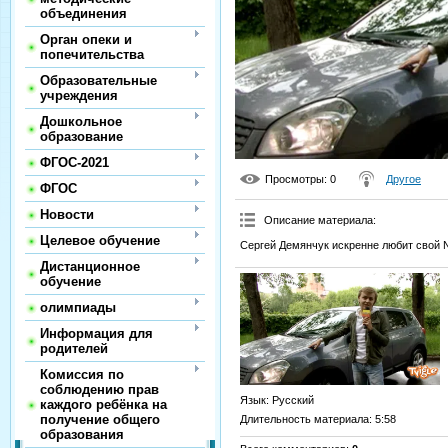
объединения
Орган опеки и
попечительства
Образовательные
учреждения
Дошкольное
образование
ФГОС-2021
Просмотры
: 0
Другое
ФГОС
Новости
Описание материала
:
Целевое обучение
Сергей Демянчук искренне любит свой N
Дистанционное
обучение
олимпиады
Информация для
родителей
Комиссия по
соблюдению прав
Язык
: Русский
каждого ребёнка на
получение общего
Длительность материала
: 5:58
образования