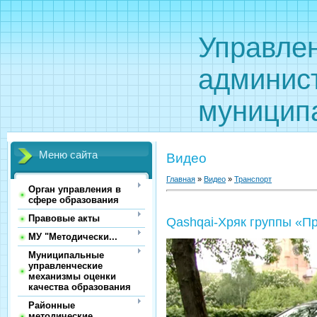
Управле
админис
муницип
Меню сайта
Видео
Главная
»
Видео
»
Транспорт
Орган управления в
сфере образования
Правовые акты
Qashqai-Хряк группы «П
МУ "Методически...
Муниципальные
управленческие
механизмы оценки
качества образования
Районные
методические