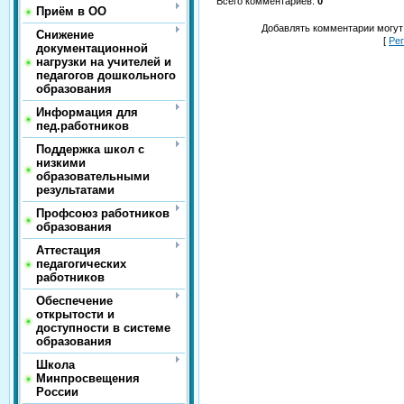
Всего комментариев
:
0
Приём в ОО
Добавлять комментарии могут
Снижение
[
Ре
документационной
нагрузки на учителей и
педагогов дошкольного
образования
Информация для
пед.работников
Поддержка школ с
низкими
образовательными
результатами
Профсоюз работников
образования
Аттестация
педагогических
работников
Обеспечение
открытости и
доступности в системе
образования
Школа
Минпросвещения
России