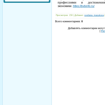
профессиями и достижени
экономики.
https://bvbinfo.ru/
Просмотров
:
150
|
Добавил
:
svetlana_masukova
Всего комментариев
:
0
Добавлять комментарии могут
[
Ре