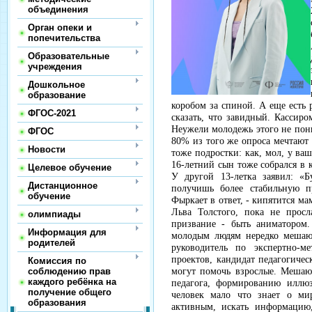
объединения
Орган опеки и
попечительства
Образовательные
учреждения
Дошкольное
образование
коробом за спиной. А еще есть р
ФГОС-2021
сказать, что завидный. Кассиро
Неужели молодежь этого не пон
ФГОС
80% из того же опроса мечтают 
Новости
тоже подростки: как, мол, у в
16-летний сын тоже собрался в 
Целевое обучение
У другой 13-летка заявил: «Б
Дистанционное
получишь более стабильную п
обучение
Фыркает в ответ, - кипятится мам
Льва Толстого, пока не просл
олимпиады
призвание - быть аниматором.
Информация для
молодым людям нередко мешают
родителей
руководитель по экспертно-м
проектов, кандидат педагогичес
Комиссия по
соблюдению прав
могут помочь взрослые. Мешаю
каждого ребёнка на
педагога, формированию иллюз
получение общего
человек мало что знает о ми
образования
активным, искать информацию,