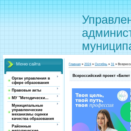
Управле
админис
муницип
Меню сайта
Главная
»
2024
»
Октябрь
»
31
» Всеросс
Всероссийский проект «Билет
Орган управления в
сфере образования
Правовые акты
МУ "Методически...
Муниципальные
управленческие
механизмы оценки
качества образования
Районные
методические