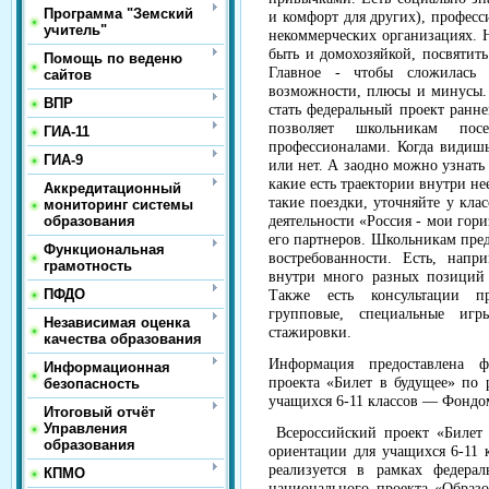
Программа "Земский
и комфорт для других), професси
учитель"
некоммерческих организациях. 
быть и домохозяйкой, посвятить
Помощь по веденю
Главное - чтобы сложилась 
сайтов
возможности, плюсы и минусы
ВПР
стать федеральный проект ранн
позволяет школьникам пос
ГИА-11
профессионалами. Когда видишь
ГИА-9
или нет. А заодно можно узнать
какие есть траектории внутри не
Аккредитационный
такие поездки, уточняйте у кла
мониторинг системы
образования
деятельности «Россия - мои гор
его партнеров. Школьникам пре
Функциональная
востребованности. Есть, напр
грамотность
внутри много разных позиций 
ПФДО
Также есть консультации п
групповые, специальные игр
Независимая оценка
стажировки.
качества образования
Информация предоставлена ф
Информационная
проекта «Билет в будущее» по
безопасность
учащихся 6-11 классов — Фондо
Итоговый отчёт
Управления
Всероссийский проект «Билет 
образования
ориентации для учащихся 6-11 
реализуется в рамках федерал
КПМО
национального проекта «Образ