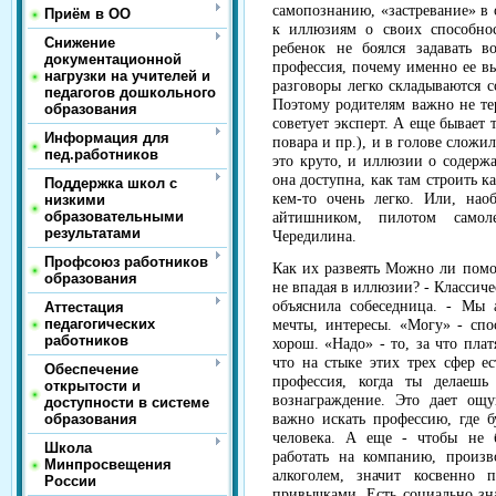
самопознанию, «застревание» в
Приём в ОО
к иллюзиям о своих способно
Снижение
ребенок не боялся задавать в
документационной
профессия, почему именно ее вы
нагрузки на учителей и
разговоры легко складываются с
педагогов дошкольного
Поэтому родителям важно не тер
образования
советует эксперт. А еще бывает 
Информация для
повара и пр.), и в голове сложи
пед.работников
это круто, и иллюзии о содержа
она доступна, как там строить ка
Поддержка школ с
кем-то очень легко. Или, нао
низкими
образовательными
айтишником, пилотом самол
результатами
Чередилина.
Профсоюз работников
Как их развеять Можно ли помо
образования
не впадая в иллюзии? - Классичес
объяснила собеседница. - Мы 
Аттестация
педагогических
мечты, интересы. «Могу» - спо
работников
хорош. «Надо» - то, за что плат
что на стыке этих трех сфер ес
Обеспечение
профессия, когда ты делаеш
открытости и
вознаграждение. Это дает ощу
доступности в системе
образования
важно искать профессию, где 
человека. А еще - чтобы не 
Школа
работать на компанию, произ
Минпросвещения
алкоголем, значит косвенно 
России
привычками. Есть социально зн