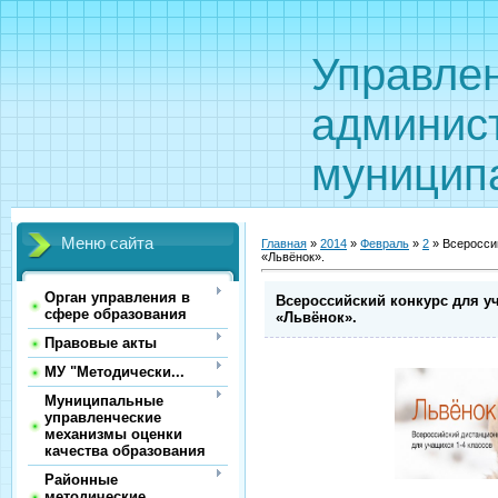
Управле
админис
муницип
Меню сайта
Главная
»
2014
»
Февраль
»
2
» Всеросси
«Львёнок».
Орган управления в
Всероссийский конкурс для у
сфере образования
«Львёнок».
Правовые акты
МУ "Методически...
Муниципальные
управленческие
механизмы оценки
качества образования
Районные
методические