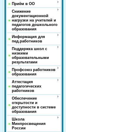
Приём в ОО
Снижение
документационной
нагрузки на учителей и
педагогов дошкольного
образования
Информация для
пед.работников
Поддержка школ с
низкими
образовательными
результатами
Профсоюз работников
образования
Аттестация
педагогических
работников
Обеспечение
открытости и
доступности в системе
образования
Школа
Минпросвещения
России