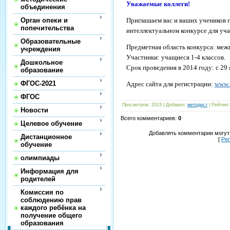
Уважаемые коллеги!
объединения
Орган опеки и
Приглашаем вас и ваших учеников 
попечительства
интеллектуальном конкурсе для уч
Образовательные
Предметная область конкурса: ме
учреждения
Участники: учащиеся 1-4 классов.
Дошкольное
Срок проведения в 2014 году: с 29 
образование
ФГОС-2021
Адрес сайта для регистрации:
www.k
ФГОС
Просмотров
:
2013
|
Добавил
:
методист
|
Рейтинг
:
Новости
Всего комментариев
:
0
Целевое обучение
Добавлять комментарии могут
Дистанционное
[
Ре
обучение
олимпиады
Информация для
родителей
Комиссия по
соблюдению прав
каждого ребёнка на
получение общего
образования