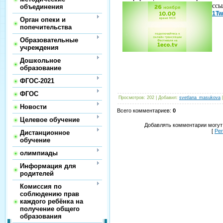
ссы
объединения
1Tw
Орган опеки и
попечительства
Образовательные
учреждения
Дошкольное
образование
ФГОС-2021
ФГОС
Просмотров
:
202
|
Добавил
:
svetlana_masukova
Новости
Всего комментариев
:
0
Целевое обучение
Добавлять комментарии могут
[
Ре
Дистанционное
обучение
олимпиады
Информация для
родителей
Комиссия по
соблюдению прав
каждого ребёнка на
получение общего
образования