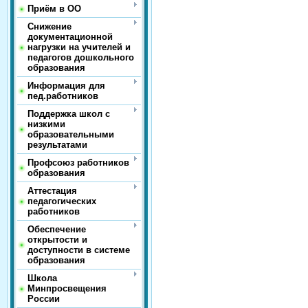
Приём в ОО
Снижение
документационной
нагрузки на учителей и
педагогов дошкольного
образования
Информация для
пед.работников
Поддержка школ с
низкими
образовательными
результатами
Профсоюз работников
образования
Аттестация
педагогических
работников
Обеспечение
открытости и
доступности в системе
образования
Школа
Минпросвещения
России