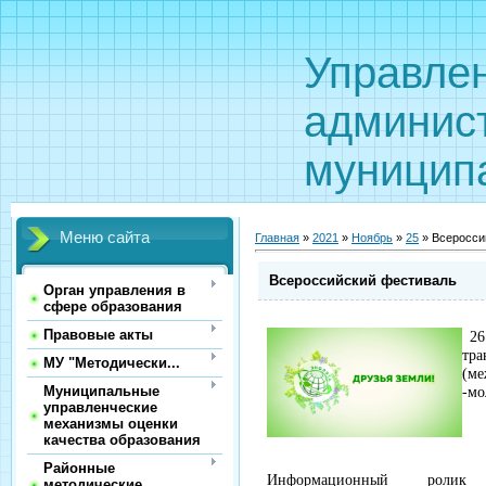
Управле
админис
муницип
Меню сайта
Главная
»
2021
»
Ноябрь
»
25
» Всеросси
Всероссийский фестиваль
Орган управления в
сфере образования
Правовые акты
26
тр
МУ "Методически...
(ме
Муниципальные
-мо
управленческие
механизмы оценки
качества образования
Районные
Информационный роли
методические