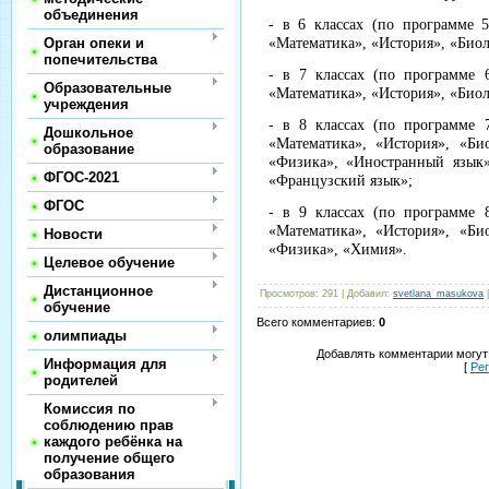
объединения
- в 6 классах (по программе 5
Орган опеки и
«Математика», «История», «Биол
попечительства
- в 7 классах (по программе 
Образовательные
«Математика», «История», «Биол
учреждения
- в 8 классах (по программе 
Дошкольное
«Математика», «История», «Би
образование
«Физика», «Иностранный язык»
ФГОС-2021
«Французский язык»;
ФГОС
- в 9 классах (по программе 
«Математика», «История», «Би
Новости
«Физика», «Химия».
Целевое обучение
Дистанционное
Просмотров
:
291
|
Добавил
:
svetlana_masukova
обучение
Всего комментариев
:
0
олимпиады
Добавлять комментарии могут
Информация для
[
Ре
родителей
Комиссия по
соблюдению прав
каждого ребёнка на
получение общего
образования