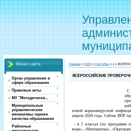
Управле
админис
муницип
Меню сайта
Главная
»
2020
»
Сентябрь
»
4
» ВСЕРО
ВСЕРОССИЙСКИЕ ПРОВЕРОЧ
Орган управления в
сфере образования
Правовые акты
С 
об
МУ "Методически...
пр
Муниципальные
ра
управленческие
новой коронавирусной инфекц
механизмы оценки
апреле 2020 года. Сейчас ВПР пр
качества образования
- в 5 классах (по программе 
Районные
язык», «Математика», «Окружа
методические