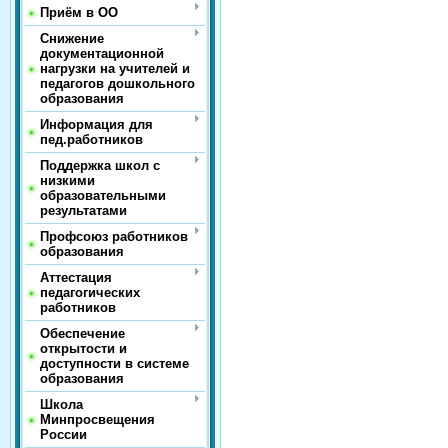
Приём в ОО
Снижение
документационной
нагрузки на учителей и
педагогов дошкольного
образования
Информация для
пед.работников
Поддержка школ с
низкими
образовательными
результатами
Профсоюз работников
образования
Аттестация
педагогических
работников
Обеспечение
открытости и
доступности в системе
образования
Школа
Минпросвещения
России