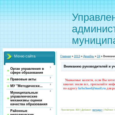
Управле
админис
муницип
Меню сайта
Главная
»
2013
»
Декабрь
»
24
» Вниманию
Вниманию руководителей и у
Орган управления в
сфере образования
Правовые акты
Уважаемые коллеги, если Вы хоти
школах знали все, присылайте инф
МУ "Методически...
по адресу
krlschool@mail.ru
для р
Муниципальные
управленческие
механизмы оценки
качества образования
Просмотров
:
800
|
Добавил
:
методист
|
Рейтинг
:
Районные
методические