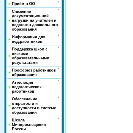
Приём в ОО
Снижение
документационной
нагрузки на учителей и
педагогов дошкольного
образования
Информация для
пед.работников
Поддержка школ с
низкими
образовательными
результатами
Профсоюз работников
образования
Аттестация
педагогических
работников
Обеспечение
открытости и
доступности в системе
образования
Школа
Минпросвещения
России