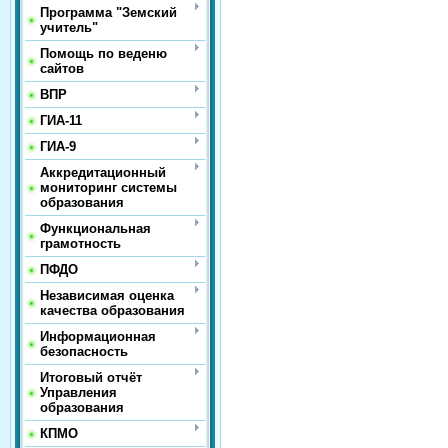
Программа "Земский
учитель"
Помощь по веденю
сайтов
ВПР
ГИА-11
ГИА-9
Аккредитационный
мониторинг системы
образования
Функциональная
грамотность
ПФДО
Независимая оценка
качества образования
Информационная
безопасность
Итоговый отчёт
Управления
образования
КПМО