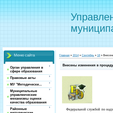
Управле
муницип
Меню сайта
Главная
»
2014
»
Сентябрь
»
18
» Внесен
Внесены изменения в процеду
Орган управления в
сфере образования
Правовые акты
МУ "Методически...
Муниципальные
управленческие
механизмы оценки
качества образования
Районные
Федеральной службой по надзор
методические