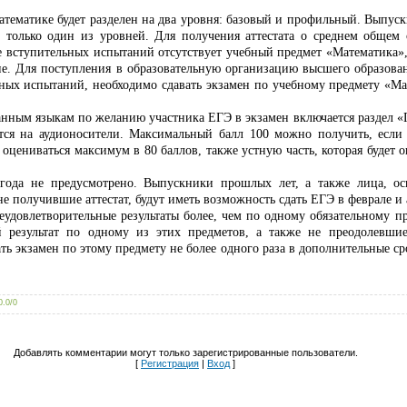
тематике будет разделен на два уровня: базовый и профильный. Выпус
 только один из уровней. Для получения аттестата о среднем общем 
не вступительных испытаний отсутствует учебный предмет «Математика»,
не. Для поступления в образовательную организацию высшего образован
ьных испытаний, необходимо сдавать экзамен по учебному предмету «М
нным языкам по желанию участника ЕГЭ в экзамен включается раздел «Г
ются на аудионосители. Максимальный балл 100 можно получить, есл
 оцениваться максимум в 80 баллов, также устную часть, которая будет 
ода не предусмотрено. Выпускники прошлых лет, а также лица, ос
е получившие аттестат, будут иметь возможность сдать ЕГЭ в феврале и 
еудовлетворительные результаты более, чем по одному обязательному п
й результат по одному из этих предметов, а также не преодолевш
ть экзамен по этому предмету не более одного раза в дополнительные ср
0.0
/
0
Добавлять комментарии могут только зарегистрированные пользователи.
[
Регистрация
|
Вход
]