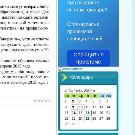
яма на дороге,
кники смогут выбрать либо
не горит фонарь?
образовании, а также для
 достаточно сдать экзамен
ия, в которой математика
Столкнулись с
атематика» на профильном
проблемой —
сообщите о ней!
оворение», устные ответы
и выпускник сдаст помимо
оцениваться максимум в 20
Сообщить о
воившие образовательные
проблеме
апреле 2015 года.
редмету, либо получившие
Календарь
ие минимальный порог по
оки в сентябре 2015 года в
«
Сентябрь 2014
»
Пн
Вт
Ср
Чт
Пт
Сб
Вс
1
2
3
4
5
6
7
8
9
10
11
12
13
14
15
16
17
18
19
20
21
22
23
24
25
26
27
28
29
30