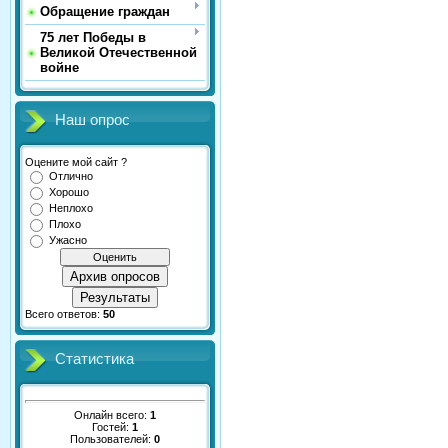
Обращение граждан
75 лет Победы в
Великой Отечественной
войне
Наш опрос
Оцените мой сайт ?
Отлично
Хорошо
Неплохо
Плохо
Ужасно
Архив опросов
Результаты
Всего ответов:
50
Статистика
Онлайн всего:
1
Гостей:
1
Пользователей:
0