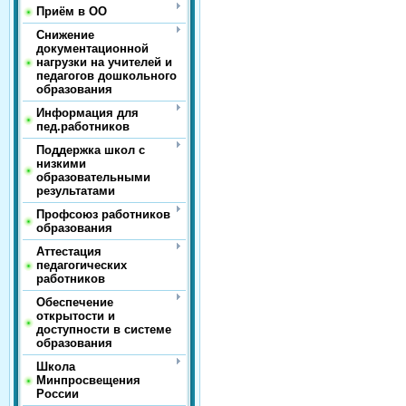
Приём в ОО
Снижение
документационной
нагрузки на учителей и
педагогов дошкольного
образования
Информация для
пед.работников
Поддержка школ с
низкими
образовательными
результатами
Профсоюз работников
образования
Аттестация
педагогических
работников
Обеспечение
открытости и
доступности в системе
образования
Школа
Минпросвещения
России