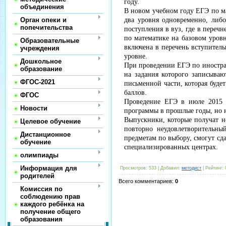
году.
объединения
В новом учебном году ЕГЭ по ма
Орган опеки и
два уровня одновременно, либо
попечительства
поступления в вуз, где в переч
по математике на базовом уров
Образовательные
включена в перечень вступител
учреждения
уровне.
Дошкольное
При проведении ЕГЭ по иностра
образование
на задания которого записыва
ФГОС-2021
письменной части, которая будет
баллов.
ФГОС
Проведение ЕГЭ в июле 2015 г
Новости
программы в прошлые годы, но н
Выпускники, которые получат н
Целевое обучение
повторно неудовлетворительны
Дистанционное
предметам по выбору, смогут сда
обучение
специализированных центрах.
олимпиады
Информация для
Просмотров
:
533
|
Добавил
:
методист
|
Рейтинг
:
родителей
Всего комментариев
:
0
Комиссия по
соблюдению прав
каждого ребёнка на
получение общего
образования