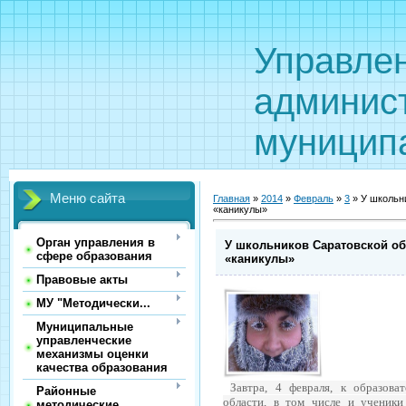
Управле
админис
муницип
Меню сайта
Главная
»
2014
»
Февраль
»
3
» У школьн
«каникулы»
Орган управления в
У школьников Саратовской о
сфере образования
«каникулы»
Правовые акты
МУ "Методически...
Муниципальные
управленческие
механизмы оценки
качества образования
Завтра, 4 февраля, к образова
Районные
области, в том числе и ученики 
методические