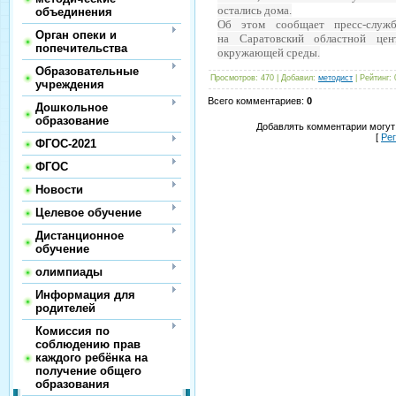
остались дома.
объединения
Об этом сообщает пресс-служб
Орган опеки и
на
Саратовский областной це
попечительства
окружающей среды.
Образовательные
Просмотров
:
470
|
Добавил
:
методист
|
Рейтинг
:
учреждения
Всего комментариев
:
0
Дошкольное
образование
Добавлять комментарии могут
[
Ре
ФГОС-2021
ФГОС
Новости
Целевое обучение
Дистанционное
обучение
олимпиады
Информация для
родителей
Комиссия по
соблюдению прав
каждого ребёнка на
получение общего
образования