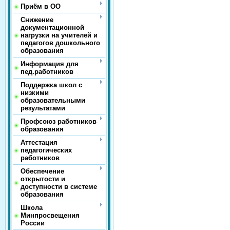
Приём в ОО
Снижение
документационной
нагрузки на учителей и
педагогов дошкольного
образования
Информация для
пед.работников
Поддержка школ с
низкими
образовательными
результатами
Профсоюз работников
образования
Аттестация
педагогических
работников
Обеспечение
открытости и
доступности в системе
образования
Школа
Минпросвещения
России