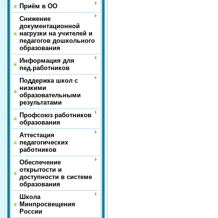
Приём в ОО
Снижение
документационной
нагрузки на учителей и
педагогов дошкольного
образования
Информация для
пед.работников
Поддержка школ с
низкими
образовательными
результатами
Профсоюз работников
образования
Аттестация
педагогических
работников
Обеспечение
открытости и
доступности в системе
образования
Школа
Минпросвещения
России