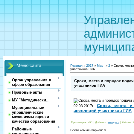
Управле
админис
муницип
Меню сайта
Главная
»
2017
»
Март
»
2
» Сроки, места
участников ГИА
Орган управления в
Сроки, места и порядок пода
сфере образования
участников ГИА
Правовые акты
МУ "Методически...
Сроки, места и
02.03.2017г.
Муниципальные
апелляций участников ГИА
управленческие
механизмы оценки
качества образования
Просмотров
:
421
|
Добавил
:
методист
|
Рейтинг
:
Районные
Всего комментариев
:
0
методические