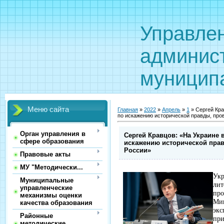
Управле
админис
муницип
Меню сайта
Главная
»
2022
»
Апрель
»
1
» Сергей Кра
по искажению исторической правды, про
Орган управления в
Сергей Кравцов: «На Украине 
сфере образования
искажению исторической пра
России»
Правовые акты
МУ "Методически...
Укр
Муниципальные
ли
управленческие
пр
механизмы оценки
Ми
качества образования
эк
Районные
пр
методические