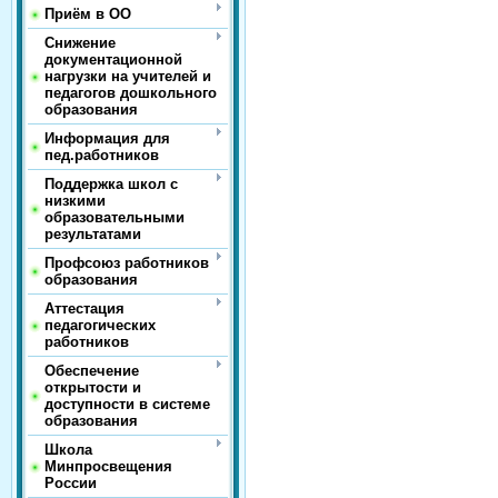
Приём в ОО
Снижение
документационной
нагрузки на учителей и
педагогов дошкольного
образования
Информация для
пед.работников
Поддержка школ с
низкими
образовательными
результатами
Профсоюз работников
образования
Аттестация
педагогических
работников
Обеспечение
открытости и
доступности в системе
образования
Школа
Минпросвещения
России