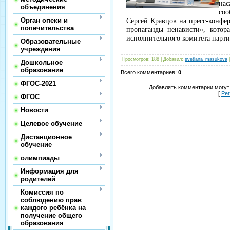
на
объединения
со
Орган опеки и
Сергей Кравцов на пресс-конфе
попечительства
пропаганды ненависти», котор
исполнительного комитета парти
Образовательные
учреждения
Просмотров
:
188
|
Добавил
:
svetlana_masukova
Дошкольное
образование
Всего комментариев
:
0
ФГОС-2021
Добавлять комментарии могут
[
Ре
ФГОС
Новости
Целевое обучение
Дистанционное
обучение
олимпиады
Информация для
родителей
Комиссия по
соблюдению прав
каждого ребёнка на
получение общего
образования