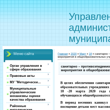
Управле
админис
муницип
Меню сайта
Главная
»
2020
»
Март
»
18
» санитарно 
мероприятия в общеобразовательных уч
Орган управления в
санитарно – противоэпидемио
сфере образования
мероприятия в общеобразова
Правовые акты
МУ "Методически...
В целях обеспечения санитарн
образовательных учреждениях
Муниципальные
18 -20 марта 2020 года в
управленческие
обучающихся общеобразовател
механизмы оценки
качества образования
В период весенних каникул 
Районные
посещение детьми мест массов
методические