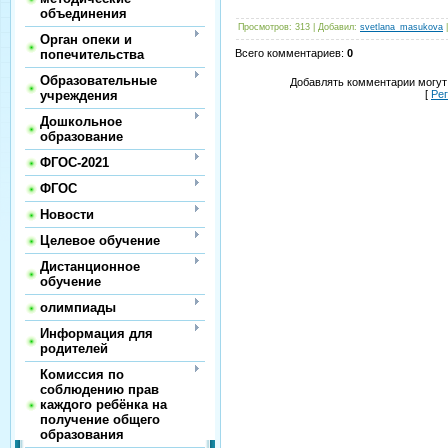
объединения
Просмотров
:
313
|
Добавил
:
svetlana_masukova
Орган опеки и
попечительства
Всего комментариев
:
0
Образовательные
Добавлять комментарии могут
учреждения
[
Ре
Дошкольное
образование
ФГОС-2021
ФГОС
Новости
Целевое обучение
Дистанционное
обучение
олимпиады
Информация для
родителей
Комиссия по
соблюдению прав
каждого ребёнка на
получение общего
образования