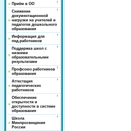
Приём в ОО
Снижение
документационной
нагрузки на учителей и
педагогов дошкольного
образования
Информация для
пед.работников
Поддержка школ с
низкими
образовательными
результатами
Профсоюз работников
образования
Аттестация
педагогических
работников
Обеспечение
открытости и
доступности в системе
образования
Школа
Минпросвещения
России