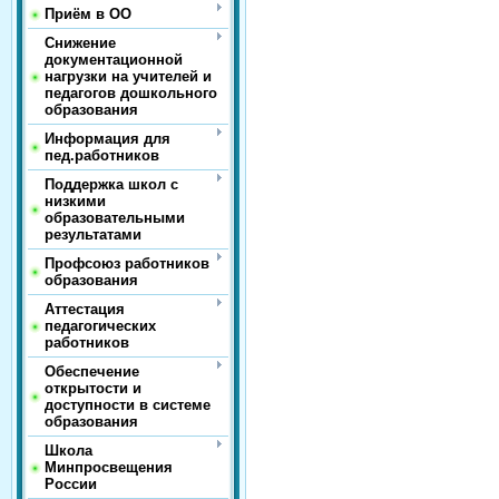
Приём в ОО
Снижение
документационной
нагрузки на учителей и
педагогов дошкольного
образования
Информация для
пед.работников
Поддержка школ с
низкими
образовательными
результатами
Профсоюз работников
образования
Аттестация
педагогических
работников
Обеспечение
открытости и
доступности в системе
образования
Школа
Минпросвещения
России