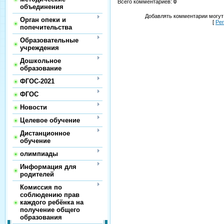
Всего комментариев
:
0
объединения
Добавлять комментарии могут
Орган опеки и
[
Ре
попечительства
Образовательные
учреждения
Дошкольное
образование
ФГОС-2021
ФГОС
Новости
Целевое обучение
Дистанционное
обучение
олимпиады
Информация для
родителей
Комиссия по
соблюдению прав
каждого ребёнка на
получение общего
образования