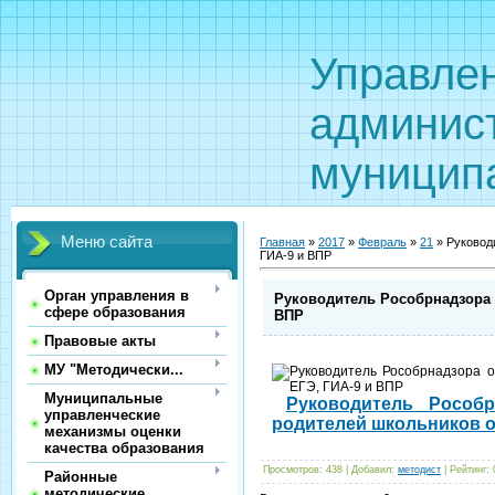
Управле
админис
муницип
Меню сайта
Главная
»
2017
»
Февраль
»
21
» Руковод
ГИА-9 и ВПР
Орган управления в
Руководитель Рособрнадзора 
сфере образования
ВПР
Правовые акты
МУ "Методически...
Муниципальные
Рук
оводитель Рособ
управленческие
родителей школьников о
механизмы оценки
качества образования
Просмотров
:
438
|
Добавил
:
методист
|
Рейтинг
:
Районные
методические