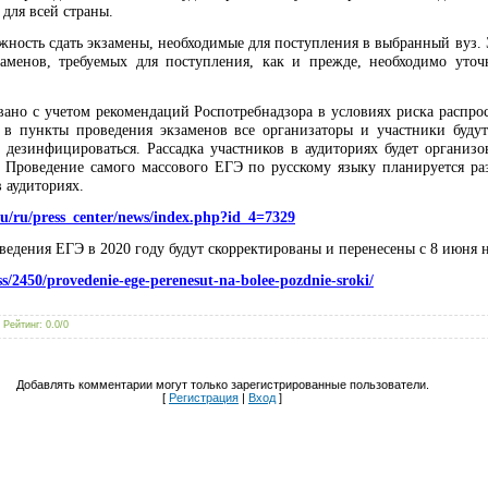
для всей страны.
жность сдать экзамены, необходимые для поступления в выбранный вуз. 
заменов, требуемых для поступления, как и прежде, необходимо уто
вано с учетом рекомендаций Роспотребнадзора в условиях риска распро
 в пункты проведения экзаменов все организаторы и участники буду
 дезинфицироваться. Рассадка участников в аудиториях будет организ
. Проведение самого массового ЕГЭ по русскому языку планируется раз
 аудиториях.
ru/ru/press_center/news/index.php?id_4=7329
оведения ЕГЭ в 2020 году будут скорректированы и перенесены с 8 июня 
ss/2450/provedenie-ege-perenesut-na-bolee-pozdnie-sroki/
|
Рейтинг
:
0.0
/
0
Добавлять комментарии могут только зарегистрированные пользователи.
[
Регистрация
|
Вход
]