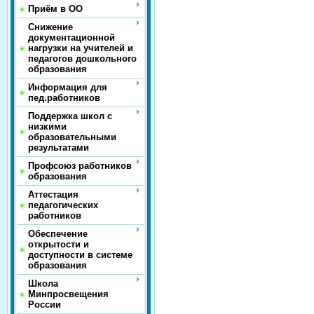
Приём в ОО
Снижение
документационной
нагрузки на учителей и
педагогов дошкольного
образования
Информация для
пед.работников
Поддержка школ с
низкими
образовательными
результатами
Профсоюз работников
образования
Аттестация
педагогических
работников
Обеспечение
открытости и
доступности в системе
образования
Школа
Минпросвещения
России