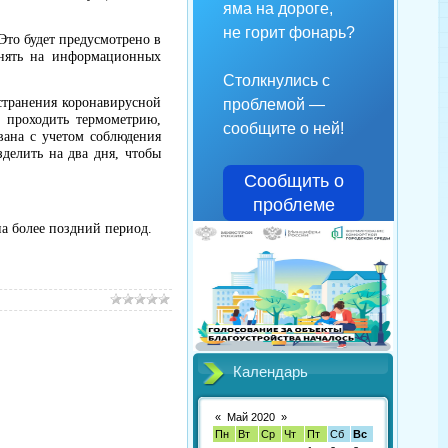
яма на дороге,
не горит фонарь?
Это будет предусмотрено в
чнять на информационных
Столкнулись с
странения коронавирусной
проблемой —
т проходить термометрию,
сообщите о ней!
ована с учетом соблюдения
делить на два дня, чтобы
Сообщить о
проблеме
на более поздний период.
Календарь
«
Май 2020
»
Пн
Вт
Ср
Чт
Пт
Сб
Вс