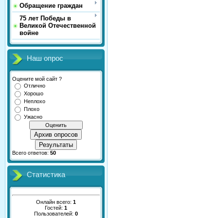
Обращение граждан
75 лет Победы в
Великой Отечественной
войне
Наш опрос
Оцените мой сайт ?
Отлично
Хорошо
Неплохо
Плохо
Ужасно
Архив опросов
Результаты
Всего ответов:
50
Статистика
Онлайн всего:
1
Гостей:
1
Пользователей:
0