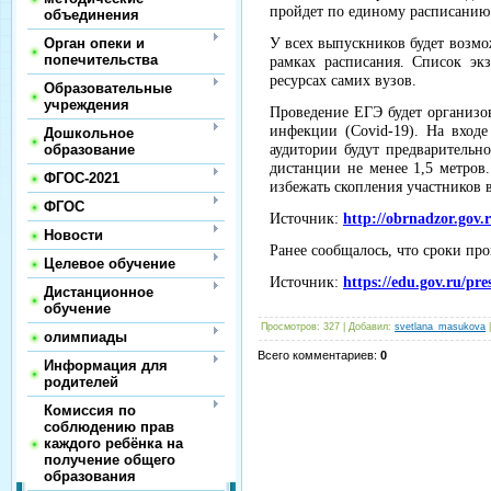
пройдет по единому расписанию 
объединения
Орган опеки и
У всех выпускников будет возмо
попечительства
рамках расписания. Список эк
ресурсах самих вузов.
Образовательные
учреждения
Проведение ЕГЭ будет организо
инфекции (Covid-19). На входе
Дошкольное
образование
аудитории будут предварительно
дистанции не менее 1,5 метров
ФГОС-2021
избежать скопления участников в
ФГОС
Источник:
http://obrnadzor.gov.
Новости
Ранее сообщалось, что сроки пр
Целевое обучение
Источник:
https://edu.gov.ru/pre
Дистанционное
обучение
Просмотров
:
327
|
Добавил
:
svetlana_masukova
олимпиады
Всего комментариев
:
0
Информация для
родителей
Комиссия по
соблюдению прав
каждого ребёнка на
получение общего
образования