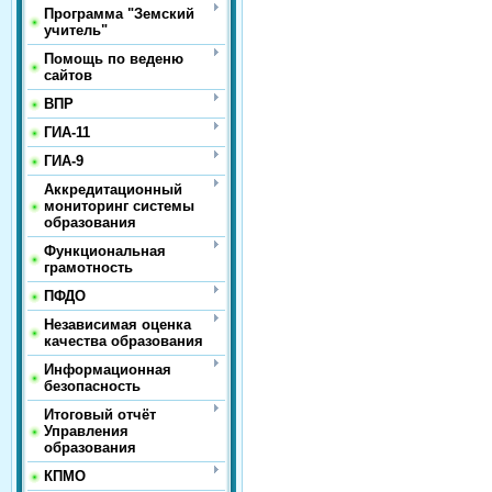
Программа "Земский
учитель"
Помощь по веденю
сайтов
ВПР
ГИА-11
ГИА-9
Аккредитационный
мониторинг системы
образования
Функциональная
грамотность
ПФДО
Независимая оценка
качества образования
Информационная
безопасность
Итоговый отчёт
Управления
образования
КПМО