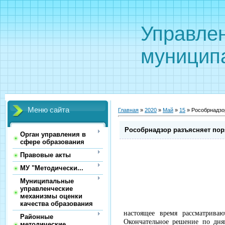
Управле
муницип
Меню сайта
Главная
»
2020
»
Май
»
15
» Рособрнадзор
Рособрнадзор разъясняет поря
Орган управления в
сфере образования
Правовые акты
МУ "Методически...
Муниципальные
управленческие
механизмы оценки
качества образования
настоящее время рассматрива
Районные
Окончательное решение по дня
методические