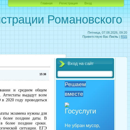
Главная
Регистрация
Вход
страции Романовского
Пятница, 07.08.2026, 09:20
Приветствую Вас
Гость
|
RSS
Вход на сайт
15:38
Решаем
овании и среднем общем
вместе
 Аттестаты выдадут всем
 в 2020 году проводиться
льтаты экзамена нужны для
а более поздние даты. В
 в более поздние сроки.
Не убран мусор,
огической ситуации. ЕГЭ