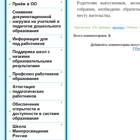
Родителям выпускников, жел
Приём в ОО
собрании, необходимо обратит
Снижение
месту жительства.
документационной
нагрузки на учителей и
педагогов дошкольного
Просмотров
:
378
|
Добавил
:
методист
|
Рейтинг
:
образования
Всего комментариев
:
0
Информация для
пед.работников
Добавлять комментарии могут
[
Ре
Поддержка школ с
низкими
образовательными
результатами
Профсоюз работников
образования
Аттестация
педагогических
работников
Обеспечение
открытости и
доступности в системе
образования
Школа
Минпросвещения
России