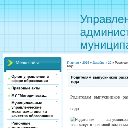
Управле
админис
муницип
Меню сайта
Главная
»
2016
»
Декабрь
»
22
» Родителя
года
Орган управления в
Родителям выпускников расск
сфере образования
года
Правовые акты
МУ "Методически...
Родителям выпускников ра
Муниципальные
управленческие
года
механизмы оценки
качества образования
Районные
методические