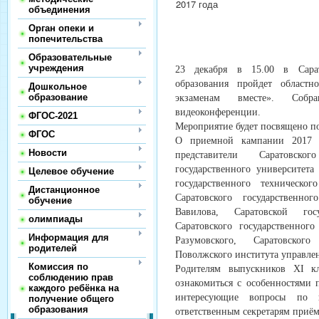
объединения
Орган опеки и
попечительства
Образовательные
учреждения
23 декабря в 15.00 в Сарат
образования пройдет областн
Дошкольное
образование
экзаменам вместе». Соб
видеоконференции.
ФГОС-2021
Мероприятие будет посвящено по
ФГОС
О приемной кампании 2017 г
Новости
представители Саратовског
государственного университета
Целевое обучение
государственного техническо
Дистанционное
Саратовского государственно
обучение
Вавилова, Саратовской гос
олимпиады
Саратовского государственног
Информация для
Разумовского, Саратовского
родителей
Поволжского института управле
Комиссия по
Родителям выпускников XI кл
соблюдению прав
ознакомиться с особенностями 
каждого ребёнка на
интересующие вопросы по п
получение общего
образования
ответственным секретарям приё