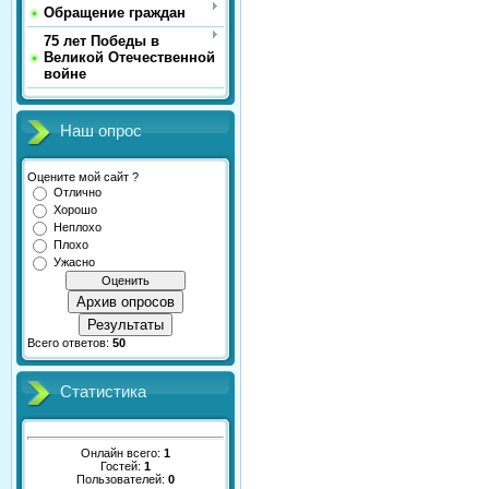
Обращение граждан
75 лет Победы в
Великой Отечественной
войне
Наш опрос
Оцените мой сайт ?
Отлично
Хорошо
Неплохо
Плохо
Ужасно
Архив опросов
Результаты
Всего ответов:
50
Статистика
Онлайн всего:
1
Гостей:
1
Пользователей:
0