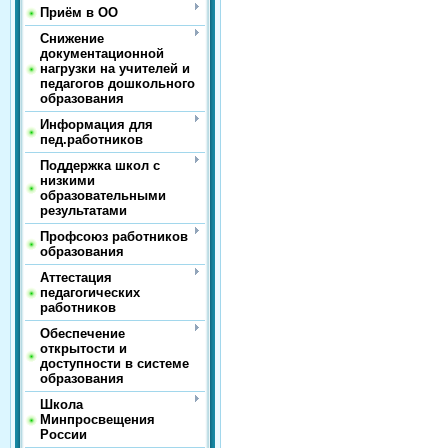
Приём в ОО
Снижение
документационной
нагрузки на учителей и
педагогов дошкольного
образования
Информация для
пед.работников
Поддержка школ с
низкими
образовательными
результатами
Профсоюз работников
образования
Аттестация
педагогических
работников
Обеспечение
открытости и
доступности в системе
образования
Школа
Минпросвещения
России