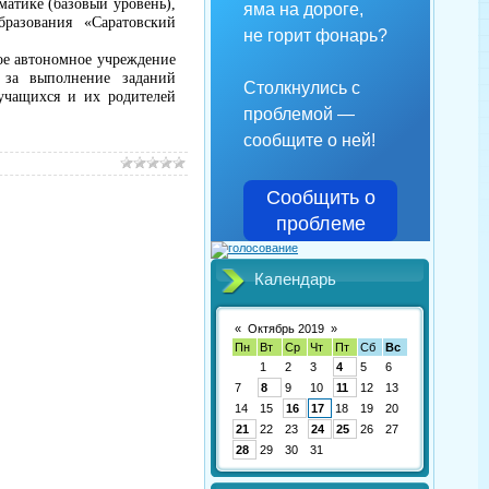
атике (базовый уровень),
яма на дороге,
бразования «Саратовский
не горит фонарь?
ое автономное учреждение
и за выполнение заданий
Столкнулись с
учащихся и их родителей
проблемой —
сообщите о ней!
Сообщить о
проблеме
Календарь
«
Октябрь 2019
»
Пн
Вт
Ср
Чт
Пт
Сб
Вс
1
2
3
4
5
6
7
8
9
10
11
12
13
14
15
16
17
18
19
20
21
22
23
24
25
26
27
28
29
30
31