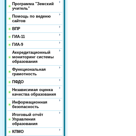
Программа "Земский
учитель"
Помощь по веденю
сайтов
ВПР
ГИА-11
ГИА-9
Аккредитационный
мониторинг системы
образования
Функциональная
грамотность
ПФДО
Независимая оценка
качества образования
Информационная
безопасность
Итоговый отчёт
Управления
образования
КПМО