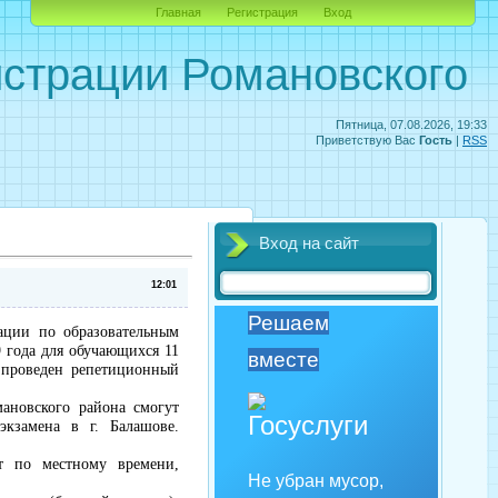
Главная
Регистрация
Вход
страции Романовского
Пятница, 07.08.2026, 19:33
Приветствую Вас
Гость
|
RSS
Вход на сайт
12:01
Решаем
ации по образовательным
9 года
для обучающихся 11
вместе
 проведен репетиционный
ановского района смогут
экзамена в г. Балашове.
т по местному времени,
Не убран мусор,