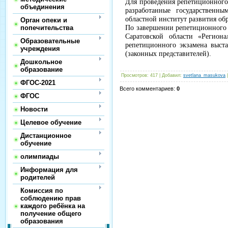
Для проведения репетиционного
объединения
разработанные государственн
областной институт развития об
Орган опеки и
попечительства
По завершении репетиционного 
Саратовской области «Регион
Образовательные
репетиционного экзамена выст
учреждения
(законных представителей).
Дошкольное
образование
Просмотров
:
417
|
Добавил
:
svetlana_masukova
ФГОС-2021
Всего комментариев
:
0
ФГОС
Новости
Целевое обучение
Дистанционное
обучение
олимпиады
Информация для
родителей
Комиссия по
соблюдению прав
каждого ребёнка на
получение общего
образования