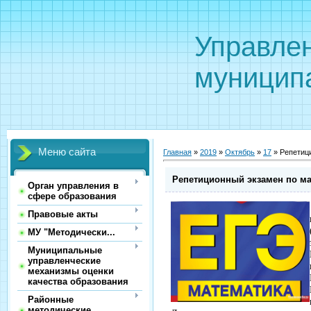
Управле
муницип
Меню сайта
Главная
»
2019
»
Октябрь
»
17
» Репетиц
Репетиционный экзамен по ма
Орган управления в
сфере образования
Правовые акты
МУ "Методически...
Муниципальные
управленческие
механизмы оценки
качества образования
Районные
методические