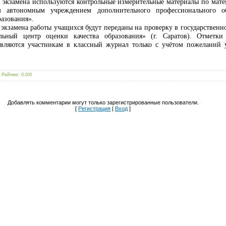
 экзамена используются контрольные измерительные материалы по матем
ым автономным учреждением дополнительного профессионального о
разования».
экзамена работы учащихся будут переданы на проверку в государственн
альный центр оценки качества образования» (г. Саратов). Отметк
авляются участникам в классный журнал только с учётом пожеланий 
|
Рейтинг
:
0.0
/
0
Добавлять комментарии могут только зарегистрированные пользователи.
[
Регистрация
|
Вход
]