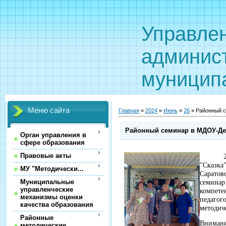
Управле
админис
муницип
Меню сайта
Главная
»
2024
»
Июнь
»
26
» Районный с
Районный семинар в МДОУ-Дет
Орган управления в
сфере образования
Правовые акты
"Сказка
МУ "Методически...
Сарато
Муниципальные
семинар
управленческие
компете
механизмы оценки
педагог
качества образования
методич
Районные
Вниман
методические