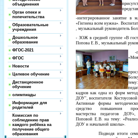
присут
объединения
предста
Орган опеки и
попечительства
-интегрированное занятие в 
«Гигиена всем нужна». Воспитат
Образовательные
, музыкальный руководитель Бол
учреждения
Дошкольное
- ЗОЖ в средней группе «В гост
образование
Попова Е.В., музыкальный руков
ФГОС-2021
-поз
«Моя
ФГОС
Новости
В и
про
Целевое обучение
Болк
Дистанционное
тему
обучение
педа
кадров как одна из форм метод
олимпиады
ДОУ", воспитателя Костоусовой 
Информация для
Активные формы методическ
родителей
средство повышения профе
мастерства педагогов ДОУ»
Комиссия по
Поповой Е.В. на тему: «Реали
соблюдению прав
ДОУ и начальной школы».
каждого ребёнка на
получение общего
Подводя итоги семинара
образования