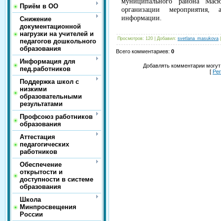
муниципального района Масю
Приём в ОО
организации мероприятия, 
информации.
Снижение
документационной
нагрузки на учителей и
Просмотров
:
120
|
Добавил
:
svetlana_masukova
педагогов дошкольного
образования
Всего комментариев
:
0
Информация для
Добавлять комментарии могут
пед.работников
[
Ре
Поддержка школ с
низкими
образовательными
результатами
Профсоюз работников
образования
Аттестация
педагогических
работников
Обеспечение
открытости и
доступности в системе
образования
Школа
Минпросвещения
России