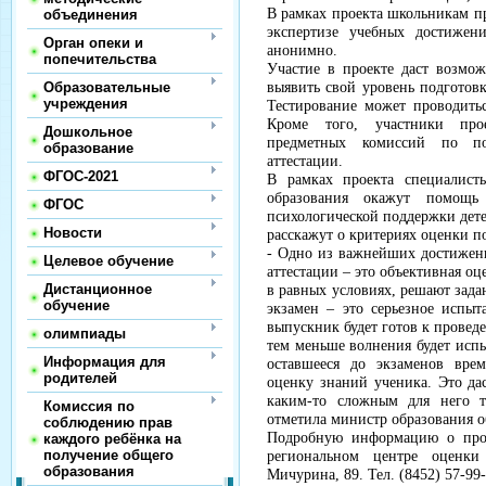
В рамках проекта школьникам пр
объединения
экспертизе учебных достижен
Орган опеки и
анонимно.
попечительства
Участие в проекте даст возмо
Образовательные
выявить свой уровень подготовк
учреждения
Тестирование может проводить
Кроме того, участники про
Дошкольное
предметных комиссий по по
образование
аттестации.
ФГОС-2021
В рамках проекта специалисты
образования окажут помощь
ФГОС
психологической поддержки дет
Новости
расскажут о критериях оценки п
- Одно из важнейших достижен
Целевое обучение
аттестации – это объективная оц
Дистанционное
в равных условиях, решают зад
обучение
экзамен – это серьезное испы
выпускник будет готов к провед
олимпиады
тем меньше волнения будет испы
Информация для
оставшееся до экзаменов вре
родителей
оценку знаний ученика. Это да
каким-то сложным для него 
Комиссия по
отметила министр образования 
соблюдению прав
Подробную информацию о прое
каждого ребёнка на
получение общего
региональном центре оценки 
образования
Мичурина, 89. Тел. (8452) 57-99-