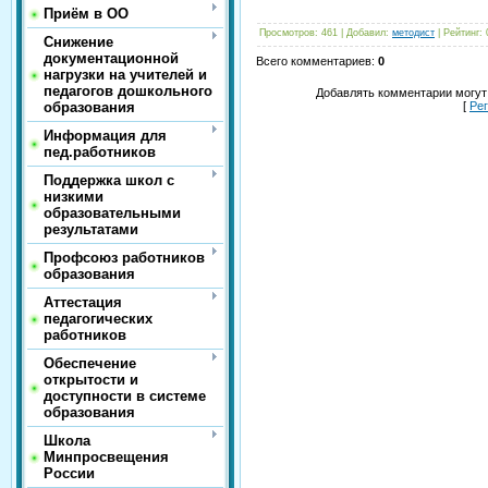
Приём в ОО
Просмотров
:
461
|
Добавил
:
методист
|
Рейтинг
:
Снижение
документационной
Всего комментариев
:
0
нагрузки на учителей и
педагогов дошкольного
Добавлять комментарии могут
образования
[
Ре
Информация для
пед.работников
Поддержка школ с
низкими
образовательными
результатами
Профсоюз работников
образования
Аттестация
педагогических
работников
Обеспечение
открытости и
доступности в системе
образования
Школа
Минпросвещения
России