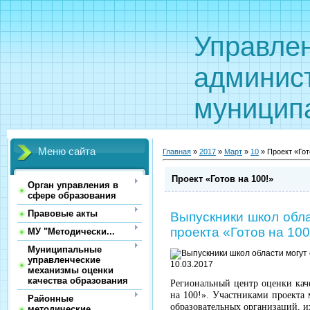
Управле
админис
муницип
Меню сайта
Главная
»
2017
»
Март
»
10
» Проект «Гот
Проект «Готов на 100!»
Орган управления в
сфере образования
Правовые акты
Выпускники школ обла
проекта «Готов на 100
МУ "Методически...
Муниципальные
управленческие
10.03.2017
механизмы оценки
качества образования
Региональный центр оценки каче
на 100!». Участниками проекта 
Районные
образовательных организаций, и
методические