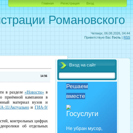
Главная
Регистрация
Вход
страции Романовского
Четверг, 06.08.2026, 04:44
Приветствую Вас
Гость
|
RSS
Вход на сайт
14:56
Решаем
сти в разделе
«Новости»
в
вместе
 о приёмной кампании в
онный материал вузов и
А-11/Актуально
и
ГИА-9/
стей, контрольных цифрах
идеоролики об отдельных
Не убран мусор,