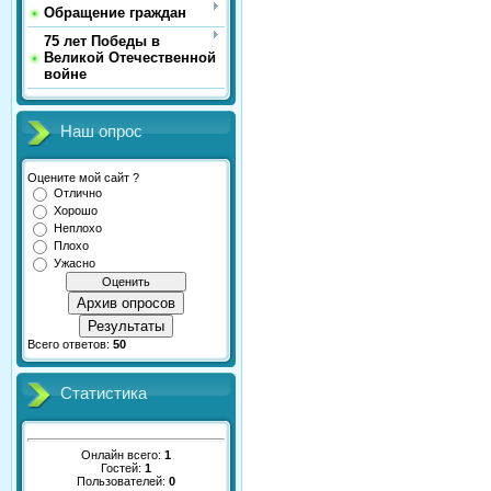
Обращение граждан
75 лет Победы в
Великой Отечественной
войне
Наш опрос
Оцените мой сайт ?
Отлично
Хорошо
Неплохо
Плохо
Ужасно
Архив опросов
Результаты
Всего ответов:
50
Статистика
Онлайн всего:
1
Гостей:
1
Пользователей:
0