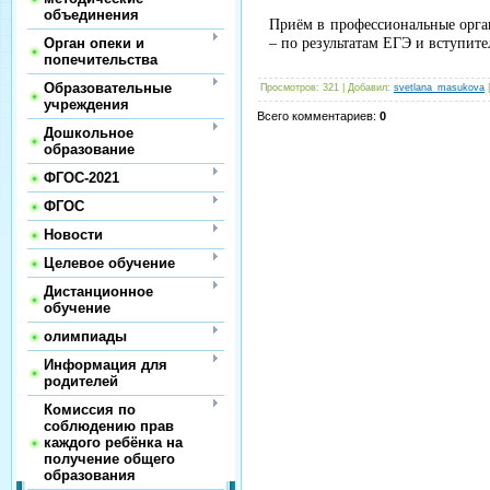
объединения
Приём в профессиональные органи
Орган опеки и
– по результатам ЕГЭ и вступит
попечительства
Образовательные
Просмотров
:
321
|
Добавил
:
svetlana_masukova
учреждения
Всего комментариев
:
0
Дошкольное
образование
ФГОС-2021
ФГОС
Новости
Целевое обучение
Дистанционное
обучение
олимпиады
Информация для
родителей
Комиссия по
соблюдению прав
каждого ребёнка на
получение общего
образования