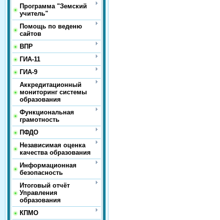
Программа "Земский
учитель"
Помощь по веденю
сайтов
ВПР
ГИА-11
ГИА-9
Аккредитационный
мониторинг системы
образования
Функциональная
грамотность
ПФДО
Независимая оценка
качества образования
Информационная
безопасность
Итоговый отчёт
Управления
образования
КПМО