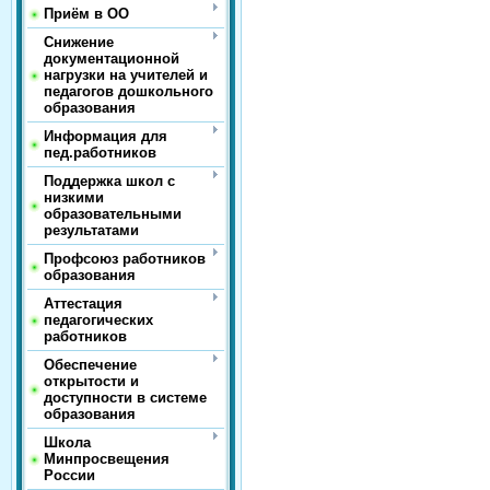
Приём в ОО
Снижение
документационной
нагрузки на учителей и
педагогов дошкольного
образования
Информация для
пед.работников
Поддержка школ с
низкими
образовательными
результатами
Профсоюз работников
образования
Аттестация
педагогических
работников
Обеспечение
открытости и
доступности в системе
образования
Школа
Минпросвещения
России