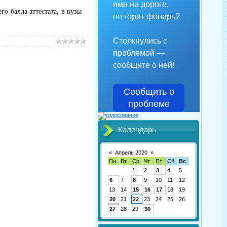
яма на дороге,
го балла аттестата, в вузы
не горит фонарь?
Столкнулись с
проблемой —
сообщите о ней!
Сообщить о
проблеме
Календарь
«
Апрель 2020
»
Пн
Вт
Ср
Чт
Пт
Сб
Вс
1
2
3
4
5
6
7
8
9
10
11
12
13
14
15
16
17
18
19
20
21
22
23
24
25
26
27
28
29
30