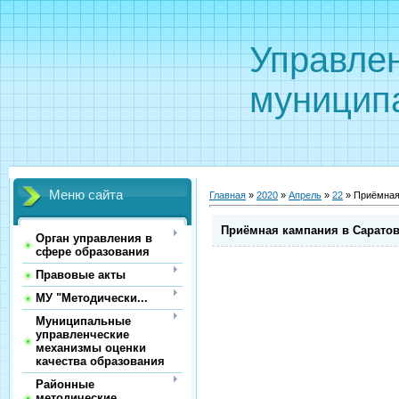
Управле
муницип
Меню сайта
Главная
»
2020
»
Апрель
»
22
» Приёмная 
Приёмная кампания в Саратовс
Орган управления в
сфере образования
Правовые акты
МУ "Методически...
Муниципальные
управленческие
механизмы оценки
качества образования
Районные
методические