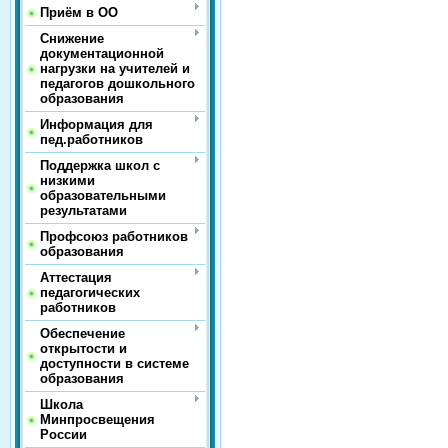
Приём в ОО
Снижение
документационной
нагрузки на учителей и
педагогов дошкольного
образования
Информация для
пед.работников
Поддержка школ с
низкими
образовательными
результатами
Профсоюз работников
образования
Аттестация
педагогических
работников
Обеспечение
открытости и
доступности в системе
образования
Школа
Минпросвещения
России