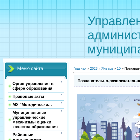
Управле
админис
муницип
Меню сайта
Главная
»
2023
»
Январь
»
10
» Познават
Познавательно-развлекательн
Орган управления в
сфере образования
Правовые акты
МУ "Методически...
Муниципальные
управленческие
механизмы оценки
качества образования
Районные
методические