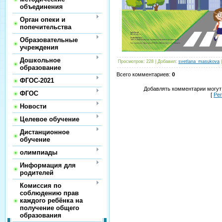
объединения
Орган опеки и
попечительства
Образовательные
учреждения
Дошкольное
Просмотров
:
228
|
Добавил
:
svetlana_masukova
образование
Всего комментариев
:
0
ФГОС-2021
Добавлять комментарии могут
ФГОС
[
Ре
Новости
Целевое обучение
Дистанционное
обучение
олимпиады
Информация для
родителей
Комиссия по
соблюдению прав
каждого ребёнка на
получение общего
образования