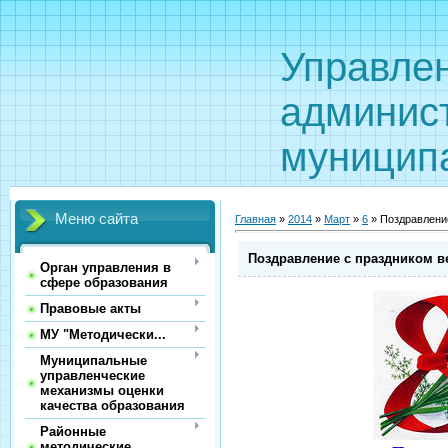
Управле
админис
муницип
Меню сайта
Главная
»
2014
»
Март
»
6
» Поздравлени
Поздравление с праздником в
Орган управления в
сфере образования
Правовые акты
МУ "Методически...
Муниципальные
управленческие
механизмы оценки
качества образования
Районные
методические