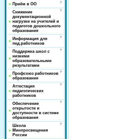
Приём в ОО
Снижение
документационной
нагрузки на учителей и
педагогов дошкольного
образования
Информация для
пед.работников
Поддержка школ с
низкими
образовательными
результатами
Профсоюз работников
образования
Аттестация
педагогических
работников
Обеспечение
открытости и
доступности в системе
образования
Школа
Минпросвещения
России