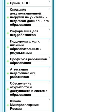
Приём в ОО
Снижение
документационной
нагрузки на учителей и
педагогов дошкольного
образования
Информация для
пед.работников
Поддержка школ с
низкими
образовательными
результатами
Профсоюз работников
образования
Аттестация
педагогических
работников
Обеспечение
открытости и
доступности в системе
образования
Школа
Минпросвещения
России