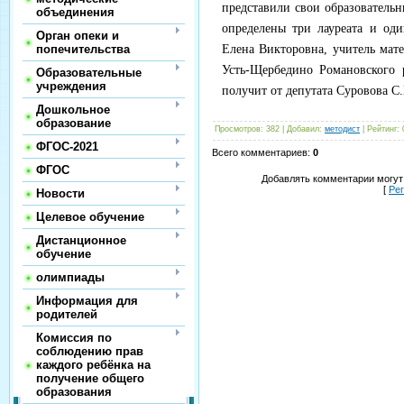
представили свои образователь
объединения
определены три лауреата и од
Орган опеки и
попечительства
Елена Викторовна, учитель ма
Усть-Щербедино Романовского 
Образовательные
учреждения
получит от депутата Суровова С
Дошкольное
образование
Просмотров
:
382
|
Добавил
:
методист
|
Рейтинг
:
ФГОС-2021
Всего комментариев
:
0
ФГОС
Добавлять комментарии могут
[
Ре
Новости
Целевое обучение
Дистанционное
обучение
олимпиады
Информация для
родителей
Комиссия по
соблюдению прав
каждого ребёнка на
получение общего
образования