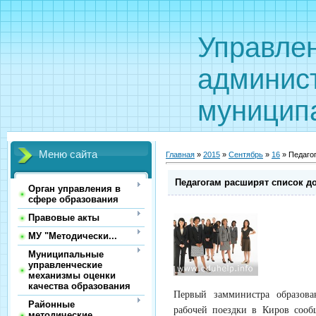
Управле
админис
муницип
Меню сайта
Главная
»
2015
»
Сентябрь
»
16
» Педаго
Педагогам расширят список д
Орган управления в
сфере образования
Правовые акты
МУ "Методически...
Муниципальные
управленческие
механизмы оценки
качества образования
Первый замминистра образова
Районные
рабочей поездки в Киров сооб
методические