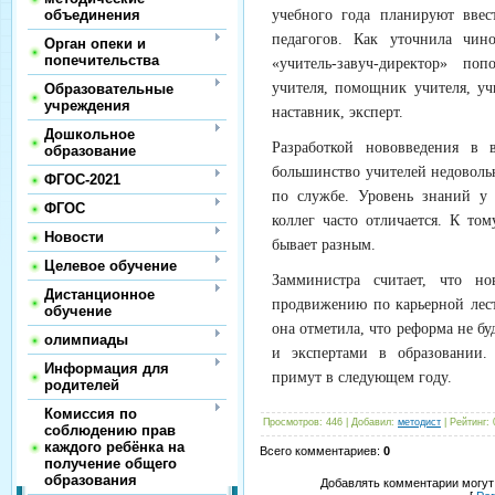
объединения
учебного года планируют вве
педагогов. Как уточнила чино
Орган опеки и
попечительства
«учитель-завуч-директор» по
учителя, помощник учителя, уч
Образовательные
учреждения
наставник, эксперт.
Дошкольное
Разработкой нововведения в 
образование
большинство учителей недовол
ФГОС-2021
по службе. Уровень знаний у 
ФГОС
коллег часто отличается. К то
Новости
бывает разным.
Целевое обучение
Замминистра считает, что но
Дистанционное
продвижению по карьерной лес
обучение
она отметила, что реформа не бу
олимпиады
и экспертами в образовании.
Информация для
примут в следующем году.
родителей
Комиссия по
Просмотров
:
446
|
Добавил
:
методист
|
Рейтинг
:
соблюдению прав
каждого ребёнка на
Всего комментариев
:
0
получение общего
образования
Добавлять комментарии могут