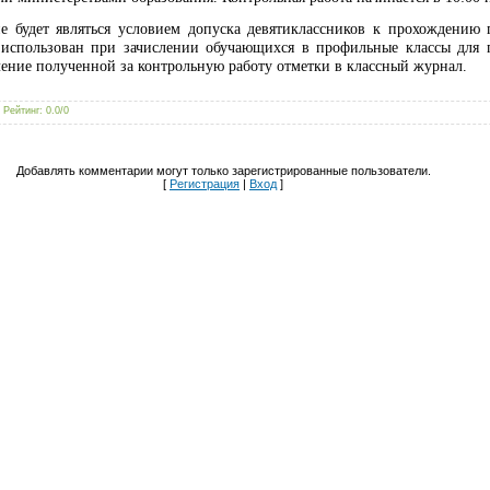
не будет являться условием допуска девятиклассников к прохождению 
ь использован при зачислении обучающихся в профильные классы для
ление полученной за контрольную работу отметки в классный журнал.
|
Рейтинг
:
0.0
/
0
Добавлять комментарии могут только зарегистрированные пользователи.
[
Регистрация
|
Вход
]