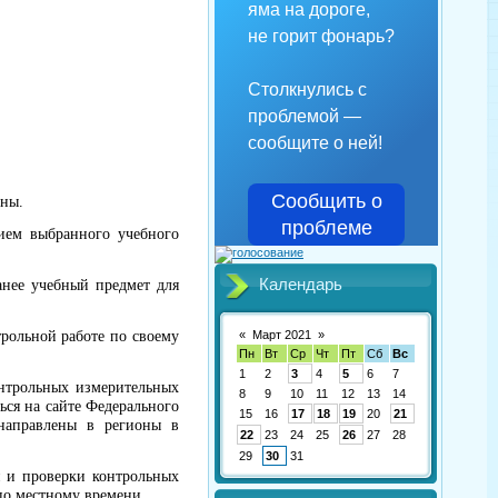
яма на дороге,
не горит фонарь?
Столкнулись с
проблемой —
сообщите о ней!
Сообщить о
ены.
проблеме
нием выбранного учебного
Календарь
анее учебный предмет для
«
Март 2021
»
рольной работе по своему
Пн
Вт
Ср
Чт
Пт
Сб
Вс
1
2
3
4
5
6
7
онтрольных измерительных
8
9
10
11
12
13
14
ся на сайте Федерального
15
16
17
18
19
20
21
 направлены в регионы в
22
23
24
25
26
27
28
29
30
31
я и проверки контрольных
по местному времени.