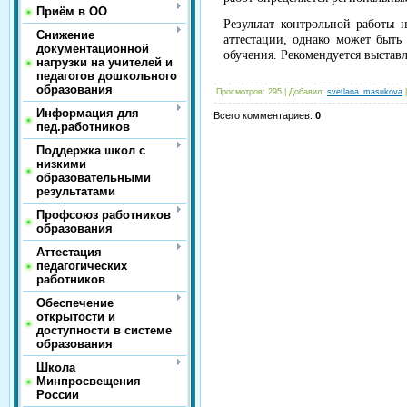
Приём в ОО
Результат контрольной работы 
Снижение
аттестации, однако может быт
документационной
обучения. Рекомендуется выстав
нагрузки на учителей и
педагогов дошкольного
образования
Просмотров
:
295
|
Добавил
:
svetlana_masukova
Информация для
Всего комментариев
:
0
пед.работников
Поддержка школ с
низкими
образовательными
результатами
Профсоюз работников
образования
Аттестация
педагогических
работников
Обеспечение
открытости и
доступности в системе
образования
Школа
Минпросвещения
России