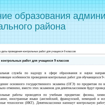
ние образования админи
ального района
 даты проведения контрольных работ для учащихся 9 классов
контрольных работ для учащихся 9 классов
ральная служба по надзору в сфере образования и науки напра
сняющее особенности проведения контрольных работ для обучающихся 9-х
дение основного государственного экзамена (ОГЭ) по предметам по 
было отменено, вместо этих экзаменов для девятиклассников будут прове
ольные работы проводятся по учебным предметам: физика, химия,
знание, иностранные языки (английский, французский, немецкий и и
ые технологии (ИКТ). Девятиклассники напишут контрольную работ