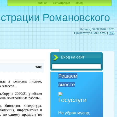
Главная
Регистрация
Вход
страции Романовского
Четверг, 06.08.2026, 18:23
Приветствую Вас
Гость
|
RSS
Вход на сайт
08:18
Решаем
вила в регионы письмо,
вместе
 классов.
выбору в 2020/21 учебном
дены контрольные работы.
 биология, литература,
спанский), информатика и
Не убран мусор,
у по одному предмету по