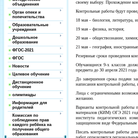
своему выбору. Прохождение кон
объединения
Контрольные работы будут прове
Орган опеки и
попечительства
18 мая – биология, литература,
Образовательные
19 мая – физика, история;
учреждения
Дошкольное
20 мая – обществознание, химия
образование
21 мая – география, иностранные
ФГОС-2021
Резервные сроки проведения ко
ФГОС
Обучающиеся 9-х классов должн
Новости
предмета до 30 апреля 2021 года
Целевое обучение
До завершения срока подачи за
Дистанционное
написания контрольной работы, 
обучение
Лица с ограниченными возможно
олимпиады
желанию.
Информация для
родителей
Варианты контрольной работы п
материалов (КИМ) ОГЭ 2021 год
Комиссия по
института педагогических из
соблюдению прав
защищенном виде Федеральным 
каждого ребёнка на
получение общего
Писать контрольные работы дев
образования
работ определяется региональны