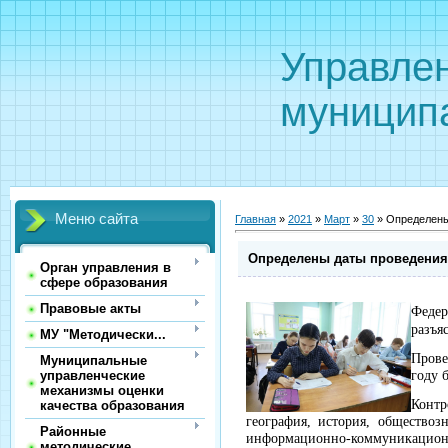
Управле
муницип
Меню сайта
Главная
»
2021
»
Март
»
30
» Определены
Определены даты проведения 
Орган управления в
сфере образования
Правовые акты
Феде
разъя
МУ "Методически...
Прове
Муниципальные
управленческие
году 
механизмы оценки
Контр
качества образования
география, история, общество
Районные
информационно-коммуникационн
методические