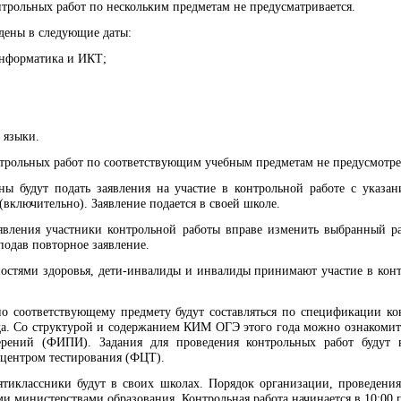
трольных работ по нескольким предметам не предусматривается.
дены в следующие даты:
 информатика и ИКТ;
;
 языки.
нтрольных работ по соответствующим учебным предметам не предусмотр
ы будут подать заявления на участие в контрольной работе с указа
 (включительно). Заявление подается в своей школе.
явления участники контрольной работы вправе изменить выбранный р
подав повторное заявление.
стями здоровья, дети-инвалиды и инвалиды принимают участие в конт
о соответствующему предмету будут составляться по спецификации к
а. Со структурой и содержанием КИМ ОГЭ этого года можно ознакомить
мерений (ФИПИ). Задания для проведения контрольных работ будут
центром тестирования (ФЦТ).
ятиклассники будут в своих школах. Порядок организации, проведени
ми министерствами образования. Контрольная работа начинается в 10:00 