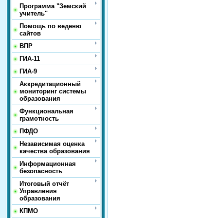
Программа "Земский
учитель"
Помощь по веденю
сайтов
ВПР
ГИА-11
ГИА-9
Аккредитационный
мониторинг системы
образования
Функциональная
грамотность
ПФДО
Независимая оценка
качества образования
Информационная
безопасность
Итоговый отчёт
Управления
образования
КПМО