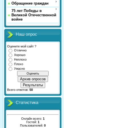
Обращение граждан
75 лет Победы в
Великой Отечественной
войне
Наш опрос
Оцените мой сайт ?
Отлично
Хорошо
Неплохо
Плохо
Ужасно
Архив опросов
Результаты
Всего ответов:
50
Статистика
Онлайн всего:
1
Гостей:
1
Пользователей:
0