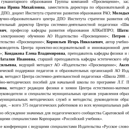
 гуманитарного образования Группы компаний «Просвещение», зас
ова Ирина Михайловна
, заместитель директора по образовательной д
 ДПО, доцент Института стратегии развития образования РАО;
Молодых
учно-образовательного центра ДПО Института стратегии развития о
ительный директор Центра системно-деятельностной педагогики «
вич
, профессор кафедры развития образования АПКиППРО;
Шатил
о электронному обучению АО Издательство «Просвещение»;
Петров 
ательство «Просвещение»;
Корнильев Игорь Николаевич
, автор учебн
уководитель Центра проектно-исследовательской и инновационной д
я»;
Кондакова Елена Владимировна
, преподаватель кафедры физики и 
аталия Ивановна
, старший преподаватель кафедры эстетического об
сильевна
, ведущий методист АО «Издательство «Просвещение»;
Аксе
ической поддержки педагогов и образовательных организаций АО Изд
на
, методист Центра системно-деятельностной педагогики «Школа 2000...
бно-методических пособий для начальной школы по программе Л.Г. П
овна
, методист редакции физики и химии Центра естественно-матема
руководители и специалисты муниципальных органов управления обра
ниципальных методических служб и методисты; руководители образ
ари, – всего 375 педагогических работников из всех муниципальных рай
 обсуждение значимых для педагогического сообщества Саратовской об
ущими специалистами Корпорации «Российский учебник».
ние конференции с ведущими специалистами Издательства «Русское слово