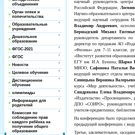
научный руководитель центра
объединения
Российской Федерации;
Логвин
Орган опеки и
Научно-образовательного центра
попечительства
ведущий научный сотрудник На
Образовательные
Владимир Андреевич
, исполн
учреждения
Бершадский Михаил Евгенье
Дошкольное
руководитель департамента п
образование
директор по продажам АО «Изд
ФГОС-2021
«Физика» для 7–11 классов, р
«Институт развития образовани
ФГОС
ЕГУ им. И.А. Бунина;
Шарко Н
Новости
МИОО;
Сафонова Наталья Ва
Целевое обучение
ведущий методист отдела метод
Синицына Вероника Валерьев
Дистанционное
обучение
курса «Мир деятельности», уче
Синдрякова Елена Владимир
олимпиады
«Издательство «Просвещение»; 
Информация для
ДПО «СОИРО»; руководители му
родителей
учителя-предметники; библиотек
Комиссия по
соблюдению прав
На конференции было продолжено
каждого ребёнка на
предыдущей конференции с вед
получение общего
образования
Третье, заключительное, заседа