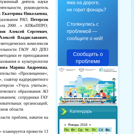
луженный деятель науки
яма на дороге,
еятельности, руководитель
не горит фонарь?
 Екатерина Николаевна
,
бразования РАО;
Петерсон
Столкнулись с
Школа 2000…» АПКиППРО;
проблемой —
ов Алексей Сергеевич
,
Алексей Владиславович
,
сообщите о ней!
о-методических комплексов
еятельности ГАОУ АО ДПО
Сообщить о
методики ее преподавания
проблеме
разования и культурологии
нова Марина Андреевна
,
ательство «Просвещение»;
», соавтор надпредметного
етерсон «Учусь учиться»;
тического образования АО
зованием; сотрудники ГАУ
овательных организаций;
онов области.
Календарь
ласти проблем, начатое на
«
Январь 2018
»
Пн
Вт
Ср
Чт
Пт
Сб
Вс
» планируется провести 13