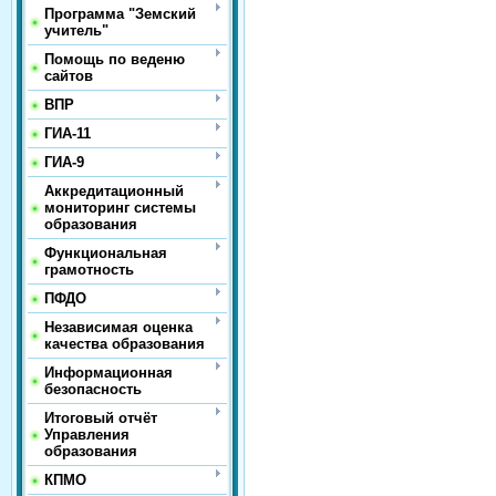
Программа "Земский
учитель"
Помощь по веденю
сайтов
ВПР
ГИА-11
ГИА-9
Аккредитационный
мониторинг системы
образования
Функциональная
грамотность
ПФДО
Независимая оценка
качества образования
Информационная
безопасность
Итоговый отчёт
Управления
образования
КПМО