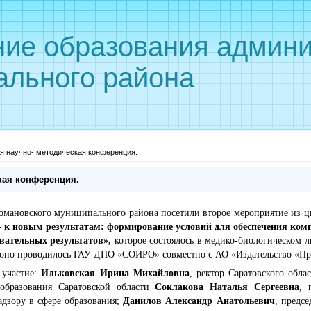
ние образования админи
ального района
я научно- методическая конференция.
кая конференция.
омановского муниципального района посетили второе мероприятие из ц
– к новым результатам: формирование условий для обеспечения ком
овательных результатов»,
которое состоялось
в медико-биологическом л
аз оно проводилось ГАУ ДПО «СОИРО» совместно с АО «Издательство «П
 участие:
Ильковская Ирина Михайловна
, ректор Саратовского обла
 образования Саратовской области
Соклакова Наталья Сергеевна
, 
адзору в сфере образования;
Данилов Александр Анатольевич
, предсе