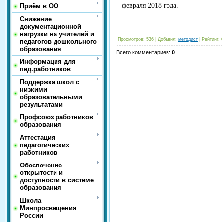
февраля 2018 года.
Приём в ОО
Снижение
документационной
нагрузки на учителей и
Просмотров
:
536
|
Добавил
:
методист
|
Рейтинг
:
педагогов дошкольного
образования
Всего комментариев
:
0
Информация для
пед.работников
Поддержка школ с
низкими
образовательными
результатами
Профсоюз работников
образования
Аттестация
педагогических
работников
Обеспечение
открытости и
доступности в системе
образования
Школа
Минпросвещения
России