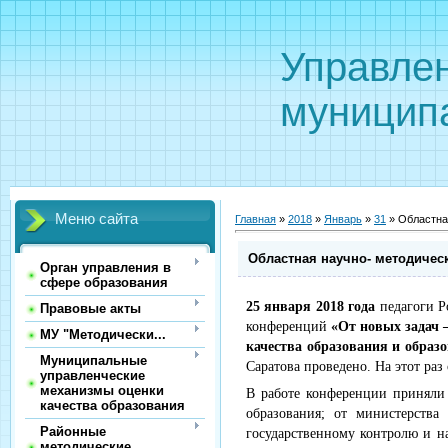
Управле
муницип
Меню сайта
Главная
»
2018
»
Январь
»
31
» Областна
Областная научно- методичес
Орган управления в
сфере образования
25 января 2018 года
педагоги Р
Правовые акты
конференций
«От новых задач 
МУ "Методически...
качества образования и образ
Муниципальные
Саратова проведено. На этот р
управленческие
механизмы оценки
В работе конференции приняли
качества образования
образования; от министерства
Районные
государственному контролю и н
методические