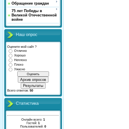
Обращение граждан
75 лет Победы в
Великой Отечественной
войне
Наш опрос
Оцените мой сайт ?
Отлично
Хорошо
Неплохо
Плохо
Ужасно
Архив опросов
Результаты
Всего ответов:
50
Статистика
Онлайн всего:
1
Гостей:
1
Пользователей:
0