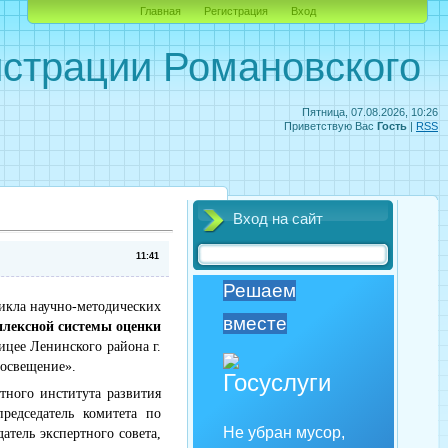
Главная
Регистрация
Вход
страции Романовского
Пятница, 07.08.2026, 10:26
Приветствую Вас
Гость
|
RSS
Вход на сайт
11:41
Решаем
икла научно-методических
вместе
плексной системы оценки
ицее Ленинского района г.
росвещение».
стного института развития
председатель комитета по
Не убран мусор,
датель экспертного совета,