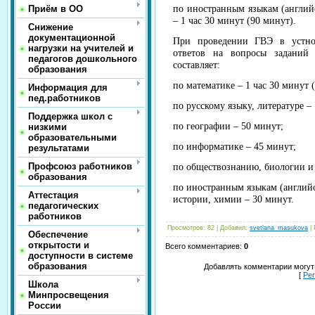
Приём в ОО
по иностранным языкам (англий
– 1 час 30 минут (90 минут).
Снижение
документационной
При проведении ГВЭ в устно
нагрузки на учителей и
ответов на вопросы заданий 
педагогов дошкольного
составляет:
образования
по математике – 1 час 30 минут 
Информация для
пед.работников
по русскому языку, литературе – 
Поддержка школ с
по географии – 50 минут;
низкими
образовательными
по информатике – 45 минут;
результатами
Профсоюз работников
по обществознанию, биологии и 
образования
по иностранным языкам (англий
Аттестация
истории, химии – 30 минут.
педагогических
работников
Просмотров
:
82
|
Добавил
:
svetlana_masukova
|
Обеспечение
открытости и
Всего комментариев
:
0
доступности в системе
образования
Добавлять комментарии могут
[
Ре
Школа
Минпросвещения
России