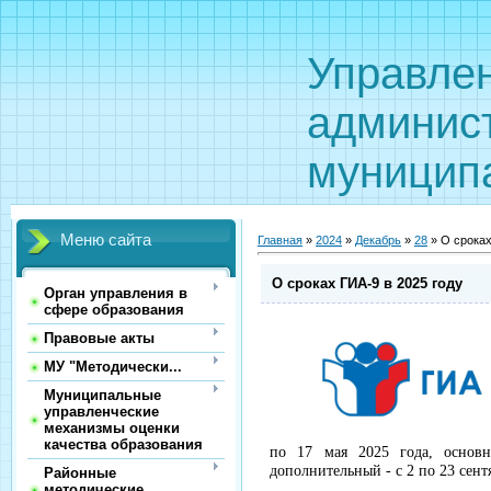
Управле
админис
муницип
Меню сайта
Главная
»
2024
»
Декабрь
»
28
» О сроках
О сроках ГИА-9 в 2025 году
Орган управления в
сфере образования
Правовые акты
МУ "Методически...
Муниципальные
управленческие
механизмы оценки
качества образования
по 17 мая 2025 года, основ
дополнительный - с 2 по 23 сент
Районные
методические