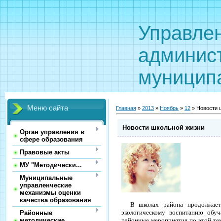
Управле
админис
муницип
Меню сайта
Главная
»
2013
»
Ноябрь
»
12
» Новости 
Новости школьной жизни
Орган управления в
сфере образования
Правовые акты
МУ "Методически...
Муниципальные
управленческие
механизмы оценки
качества образования
В школах района продолжается
экологическому воспитанию обу
Районные
методические
районные мероприятия по этой тем