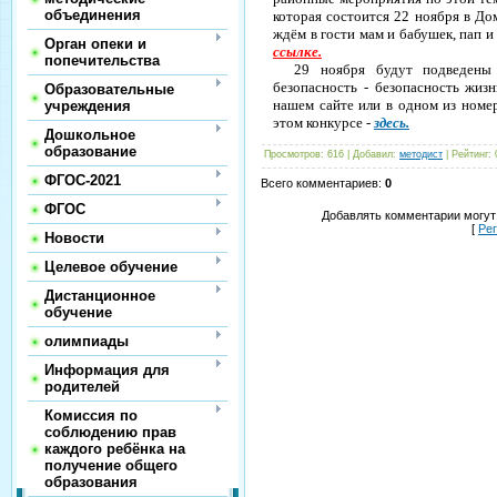
объединения
которая состоится 22 ноября в До
ждём в гости мам и бабушек, пап 
Орган опеки и
ссылке.
попечительства
29 ноября будут подведены ит
безопасность - безопасность жизн
Образовательные
нашем сайте или в одном из номе
учреждения
этом конкурсе -
здесь.
Дошкольное
образование
Просмотров
:
616
|
Добавил
:
методист
|
Рейтинг
:
ФГОС-2021
Всего комментариев
:
0
ФГОС
Добавлять комментарии могут
[
Ре
Новости
Целевое обучение
Дистанционное
обучение
олимпиады
Информация для
родителей
Комиссия по
соблюдению прав
каждого ребёнка на
получение общего
образования