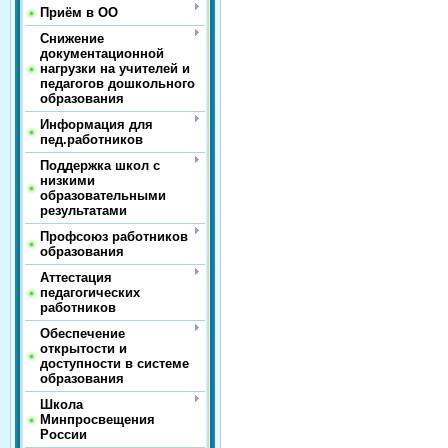
Приём в ОО
Снижение
документационной
нагрузки на учителей и
педагогов дошкольного
образования
Информация для
пед.работников
Поддержка школ с
низкими
образовательными
результатами
Профсоюз работников
образования
Аттестация
педагогических
работников
Обеспечение
открытости и
доступности в системе
образования
Школа
Минпросвещения
России