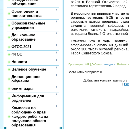
войск в Великой Отечественно
объединения
состоялся торжественный парад.
Орган опеки и
В мероприятии приняли участие н
попечительства
региона, ветераны ВОВ и сотн
строевым шагом прошлись судов
Образовательные
студенты военной кафедры, та
учреждения
ракетчики, связисты, гвардей
ветераны Великой Отечественной 
Дошкольное
образование
Отметим, что в годы Великой
сформировано около 40 дивизий
ФГОС-2021
около 300 тысяч жителей региона,
Героя Советского Союза.
ФГОС
Новости
Просмотров
:
487
|
Добавил
:
методист
|
Рейтинг
:
Целевое обучение
Всего комментариев
:
0
Дистанционное
Добавлять комментарии могут
обучение
[
Ре
олимпиады
Информация для
родителей
Комиссия по
соблюдению прав
каждого ребёнка на
получение общего
образования