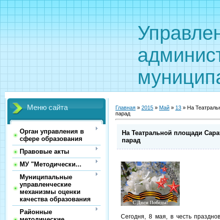
Управле
админис
муницип
Меню сайта
Главная
»
2015
»
Май
»
13
» На Театраль
парад
Орган управления в
На Театральной площади Сара
сфере образования
парад
Правовые акты
МУ "Методически...
Муниципальные
управленческие
механизмы оценки
качества образования
Районные
Сегодня, 8 мая, в честь праздн
методические