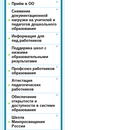
Приём в ОО
Снижение
документационной
нагрузки на учителей и
педагогов дошкольного
образования
Информация для
пед.работников
Поддержка школ с
низкими
образовательными
результатами
Профсоюз работников
образования
Аттестация
педагогических
работников
Обеспечение
открытости и
доступности в системе
образования
Школа
Минпросвещения
России