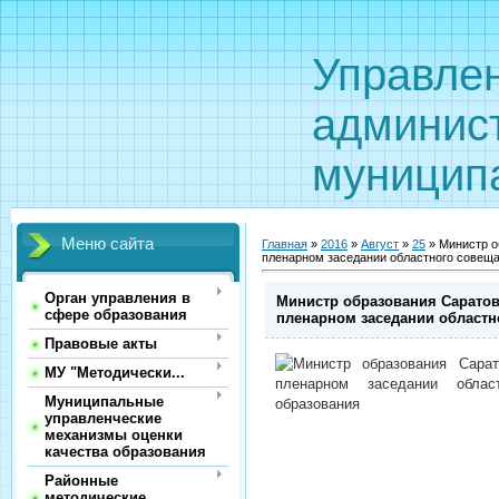
Управле
админис
муницип
Меню сайта
Главная
»
2016
»
Август
»
25
» Министр о
пленарном заседании областного совеща
Орган управления в
Министр образования Саратов
сфере образования
пленарном заседании областн
Правовые акты
МУ "Методически...
Муниципальные
управленческие
механизмы оценки
качества образования
Районные
методические