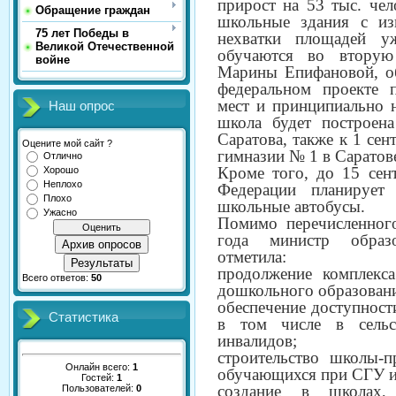
прирост на 53 тыс. чел
Обращение граждан
школьные здания с и
75 лет Победы в
нехватки площадей у
Великой Отечественной
обучаются во вторую
войне
Марины Епифановой, обл
федеральном проекте
мест и принципиально 
Наш опрос
школа будет построен
Саратова, также к 1 се
Оцените мой сайт ?
гимназии № 1 в Саратов
Отлично
Кроме того, до 15 сен
Хорошо
Неплохо
Федерации планирует
Плохо
школьные автобусы.
Ужасно
Помимо перечисленного
года министр образо
Архив опросов
отметила:
Результаты
продолжение комплекс
Всего ответов:
50
дошкольного образован
обеспечение доступност
Статистика
в том числе в сельс
инвалидов;
строительство школы-п
Онлайн всего:
1
обучающихся при СГУ и
Гостей:
1
создание в школах,
Пользователей:
0