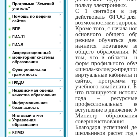
Программа "Земский
пользу электронных.
учитель"
С 1 сентября в пе
действовать ФГОС для
Помощь по веденю
сайтов
возможностями здоровья
Кроме того, с начала но
ВПР
основного общего об
ГИА-11
режиме обучаться дев
ГИА-9
начнется поэтапное в
общего образования. 
Аккредитационный
том, что в области н
мониторинг системы
образования
форм профильного обуч
«школа-колледж-предп
Функциональная
виртуальные кабинеты 
грамотность
сайтах, программа т
ПФДО
учебного комбината г. 
Независимая оценка
что планируется исполь
качества образования
года – ресурсны
Информационная
профессиональных к
безопасность
вступление в движение Ju
Министр образован
Итоговый отчёт
Управления
совершенствования 
образования
Благодаря успешной де
школьников растет год 
КПМО