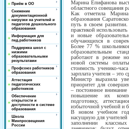
Марина Епифанова выст
Приём в ОО
областного совещания р
Снижение
Как отметила Марина
документационной
образования Саратовск
нагрузки на учителей и
путь в своем развитии.
педагогов дошкольного
образования
практикой использовать
и новые образователь
Информация для
обучающихся в совре
пед.работников
Более 77 % школьнико
Поддержка школ с
образовательным ста
низкими
образовательными
работают в режиме но
результатами
новой системы оплаты
стоимость ученико-часа
Профсоюз работников
образования
зарплата учителя – это 
Министр выразила уве
Аттестация
приоритет для соверше
педагогических
работников
– постоянное внимание 
повышение их компе
Обеспечение
подготовку, аттестац
открытости и
доступности в системе
избыточной учебной и 
образования
В новом учебном год
Школа
насущную для учителей 
Минпросвещения
заполнении классны
России
дневников: будут от