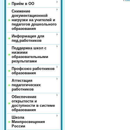
Приём в ОО
Снижение
документационной
нагрузки на учителей и
педагогов дошкольного
образования
Информация для
пед.работников
Поддержка школ с
низкими
образовательными
результатами
Профсоюз работников
образования
Аттестация
педагогических
работников
Обеспечение
открытости и
доступности в системе
образования
Школа
Минпросвещения
России