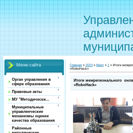
Управле
админис
муницип
Меню сайта
Главная
»
2023
»
Март
»
1
» Итоги межрег
«RoboHack»
Орган управления в
Итоги межрегионального онла
сфере образования
«RoboHack»
Правовые акты
МУ "Методически...
Муниципальные
управленческие
механизмы оценки
качества образования
Районные
методические