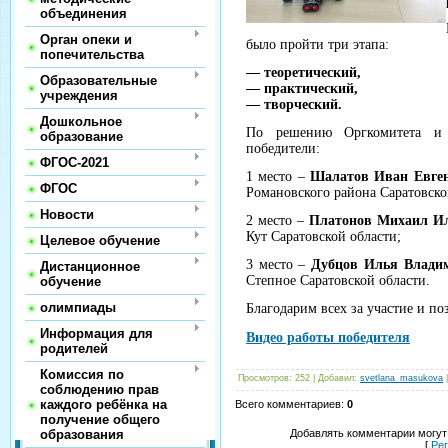
объединения
Орган опеки и
было пройти три этапа:
попечительства
— теоретический,
Образовательные
— практический,
учреждения
— творческий.
Дошкольное
По решению Оргкомитета и 
образование
победители:
ФГОС-2021
1 место –
Шалатов Иван Евге
ФГОС
Романовского района Саратовско
Новости
2 место –
Платонов Михаил И
Кут Саратовской области;
Целевое обучение
3 место –
Дубцов Илья Влади
Дистанционное
Степное Саратовской области.
обучение
олимпиады
Благодарим всех за участие и п
Информация для
Видео работы победителя
родителей
Комиссия по
Просмотров
:
252
|
Добавил
:
svetlana_masukova
соблюдению прав
каждого ребёнка на
Всего комментариев
:
0
получение общего
образования
Добавлять комментарии могут
[
Ре