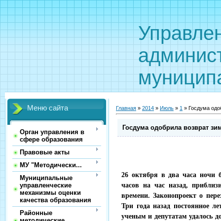
Управле
админис
муницип
Меню сайта
Главная
»
2014
»
Июль
»
1
» Госдума одо
Госдума одобрила возврат зи
Орган управления в
сфере образования
Правовые акты
МУ "Методически...
26 октября в два часа ночи 
Муниципальные
управленческие
часов на час назад, прибли
механизмы оценки
времени. Законопроект о пере
качества образования
Три года назад постоянное л
Районные
ученым и депутатам удалось до
методические