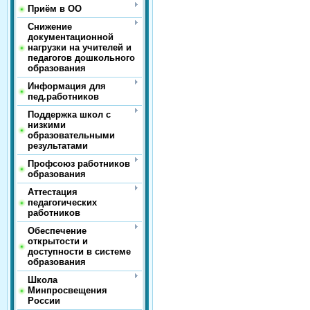
Приём в ОО
Снижение
документационной
нагрузки на учителей и
педагогов дошкольного
образования
Информация для
пед.работников
Поддержка школ с
низкими
образовательными
результатами
Профсоюз работников
образования
Аттестация
педагогических
работников
Обеспечение
открытости и
доступности в системе
образования
Школа
Минпросвещения
России