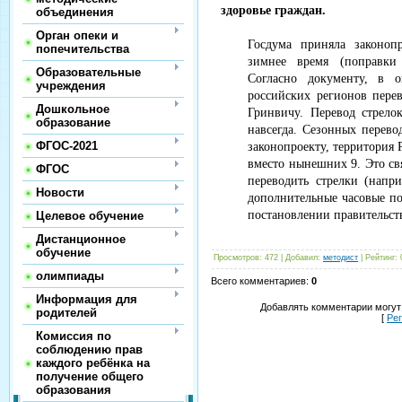
здоровье граждан.
объединения
Орган опеки и
Госдума приняла законоп
попечительства
зимнее время (поправки
Образовательные
Согласно документу, в 
учреждения
российских регионов перев
Дошкольное
Гринвичу. Перевод стрело
образование
навсегда. Сезонных перево
ФГОС-2021
законопроекту, территория 
вместо нынешних 9. Это свя
ФГОС
переводить стрелки (напри
Новости
дополнительные часовые по
постановлении правительств
Целевое обучение
Дистанционное
обучение
Просмотров
:
472
|
Добавил
:
методист
|
Рейтинг
:
олимпиады
Всего комментариев
:
0
Информация для
Добавлять комментарии могут
родителей
[
Ре
Комиссия по
соблюдению прав
каждого ребёнка на
получение общего
образования