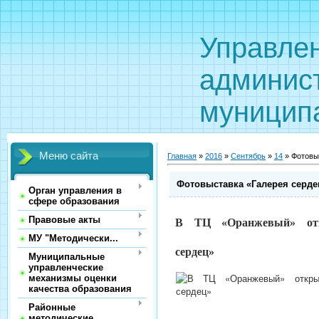
Управле
админис
муницип
Меню сайта
Главная
»
2016
»
Сентябрь
»
14
» Фотовы
Фотовыставка «Галерея серде
Орган управления в
сфере образования
Правовые акты
В ТЦ «Оранжевый» отк
МУ "Методически...
сердец»
Муниципальные
управленческие
механизмы оценки
качества образования
Районные
методические