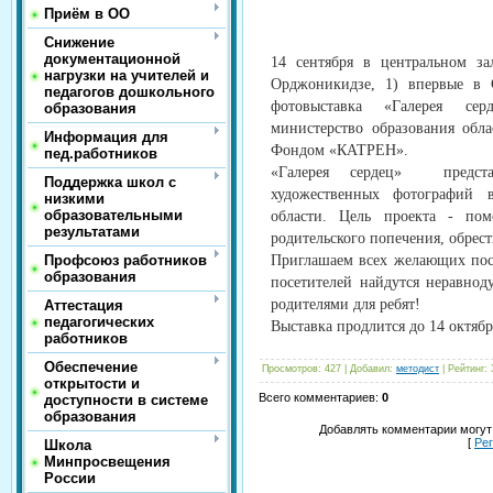
Приём в ОО
Снижение
документационной
14 сентября в центральном з
нагрузки на учителей и
Орджоникидзе, 1) впервые в С
педагогов дошкольного
фотовыставка «Галерея сер
образования
министерство образования обл
Информация для
Фондом «КАТРЕН».
пед.работников
«Галерея сердец» предста
Поддержка школ с
художественных фотографий 
низкими
образовательными
области. Цель проекта - пом
результатами
родительского попечения, обре
Профсоюз работников
Приглашаем всех желающих посе
образования
посетителей найдутся неравно
родителями для ребят!
Аттестация
педагогических
Выставка продлится до 14 октябр
работников
Обеспечение
Просмотров
:
427
|
Добавил
:
методист
|
Рейтинг
:
открытости и
Всего комментариев
:
0
доступности в системе
образования
Добавлять комментарии могут
[
Ре
Школа
Минпросвещения
России