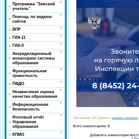
Программа "Земский
учитель"
Помощь по веденю
сайтов
ВПР
ГИА-11
ГИА-9
Аккредитационный
мониторинг системы
образования
Функциональная
грамотность
ПФДО
Независимая оценка
качества образования
Информационная
безопасность
Итоговый отчёт
Просмотров
:
135
|
Добавил
:
svetlana_masukova
Управления
образования
Всего комментариев
:
0
КПМО
Добавлять комментарии могут
[
Ре