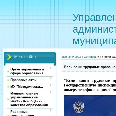
Управле
админис
муницип
Меню сайта
Главная
»
2023
»
Сентябрь
»
7
» Если ва
Если ваши трудовые права н
Орган управления в
сфере образования
Правовые акты
"Если ваши трудовые пр
Государственную инспекци
МУ "Методически...
номеру телефона горячей ли
Муниципальные
управленческие
механизмы оценки
качества образования
Районные
методические