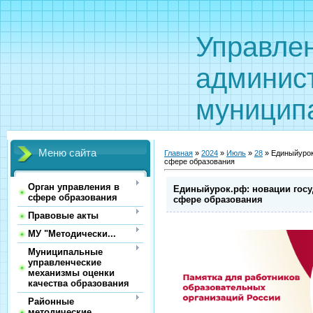
Управле
админис
муницип
Меню сайта
Главная
»
2024
»
Июль
»
28
» Единыйурок
сфере образования
Орган управления в
Единыйурок.рф: новации госу
сфере образования
сфере образования
Правовые акты
МУ "Методически...
Муниципальные
управленческие
механизмы оценки
качества образования
Районные
методические