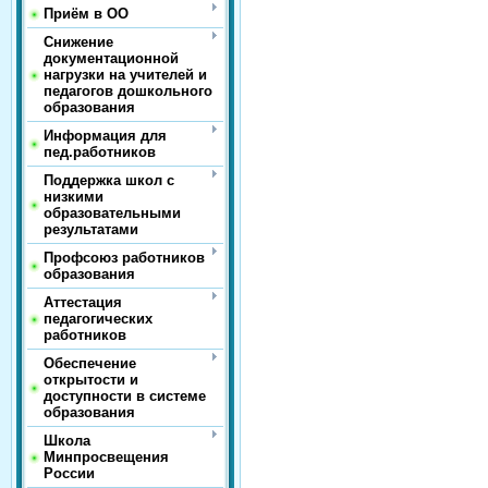
Приём в ОО
Снижение
документационной
нагрузки на учителей и
педагогов дошкольного
образования
Информация для
пед.работников
Поддержка школ с
низкими
образовательными
результатами
Профсоюз работников
образования
Аттестация
педагогических
работников
Обеспечение
открытости и
доступности в системе
образования
Школа
Минпросвещения
России