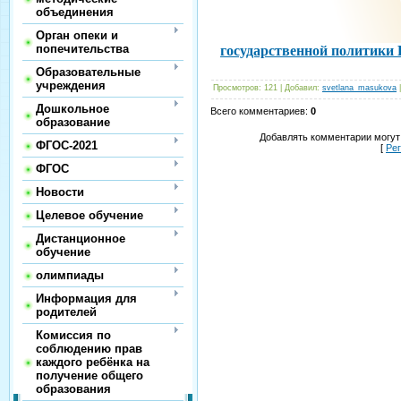
объединения
Орган опеки и
попечительства
государственной политики 
Образовательные
учреждения
Просмотров
:
121
|
Добавил
:
svetlana_masukova
Дошкольное
Всего комментариев
:
0
образование
Добавлять комментарии могут
ФГОС-2021
[
Ре
ФГОС
Новости
Целевое обучение
Дистанционное
обучение
олимпиады
Информация для
родителей
Комиссия по
соблюдению прав
каждого ребёнка на
получение общего
образования