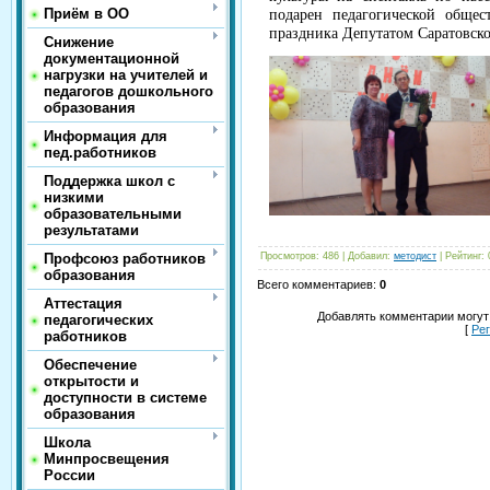
Приём в ОО
подарен педагогической общес
праздника Депутатом Саратовск
Снижение
документационной
нагрузки на учителей и
педагогов дошкольного
образования
Информация для
пед.работников
Поддержка школ с
низкими
образовательными
результатами
Профсоюз работников
Просмотров
:
486
|
Добавил
:
методист
|
Рейтинг
:
образования
Всего комментариев
:
0
Аттестация
Добавлять комментарии могут
педагогических
[
Ре
работников
Обеспечение
открытости и
доступности в системе
образования
Школа
Минпросвещения
России