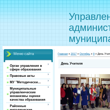
Управле
админис
муницип
Меню сайта
Главная
»
2017
»
Октябрь
»
9
» День Учи
День Учителя
Орган управления в
сфере образования
Правовые акты
МУ "Методически...
Муниципальные
управленческие
механизмы оценки
качества образования
Районные
методические