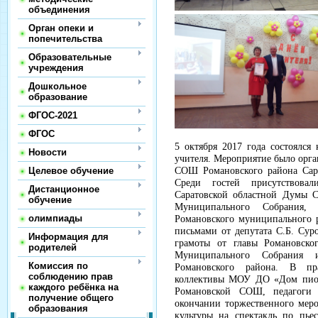
объединения
Орган опеки и
попечительства
Образовательные
учреждения
Дошкольное
образование
ФГОС-2021
ФГОС
5 октября 2017 года состоялс
Новости
учителя. Мероприятие было орг
Целевое обучение
СОШ Романовского района Сара
Среди гостей присутствова
Дистанционное
Саратовской областной Думы С
обучение
Муниципального Собрания,
олимпиады
Романовского муниципального 
письмами от депутата С.Б. Сур
Информация для
грамоты от главы Романовског
родителей
Муниципального Собрания и
Комиссия по
Романовского района. В пр
соблюдению прав
коллективы МОУ ДО «Дом пио
каждого ребёнка на
Романовской СОШ, педагоги
получение общего
окончании торжественного мер
образования
культуры на спектакль по пье