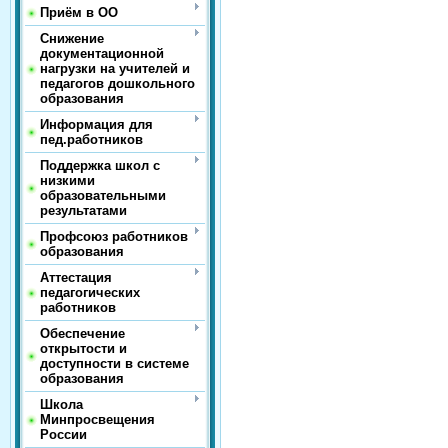
Приём в ОО
Снижение
документационной
нагрузки на учителей и
педагогов дошкольного
образования
Информация для
пед.работников
Поддержка школ с
низкими
образовательными
результатами
Профсоюз работников
образования
Аттестация
педагогических
работников
Обеспечение
открытости и
доступности в системе
образования
Школа
Минпросвещения
России