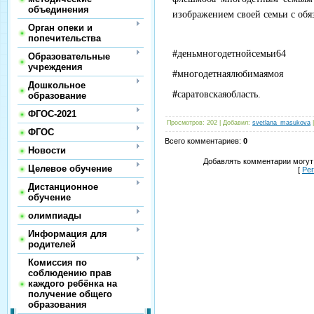
объединения
изображением своей семьи с обя
Орган опеки и
попечительства
#деньмногодетнойсемьи64
Образовательные
учреждения
#многодетнаялюбимаямоя
Дошкольное
#
саратовскаяобласть.
образование
ФГОС-2021
Просмотров
:
202
|
Добавил
:
svetlana_masukova
ФГОС
Всего комментариев
:
0
Новости
Добавлять комментарии могут
Целевое обучение
[
Ре
Дистанционное
обучение
олимпиады
Информация для
родителей
Комиссия по
соблюдению прав
каждого ребёнка на
получение общего
образования