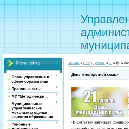
Управле
админис
муницип
Меню сайта
Главная
»
2022
»
Декабрь
»
19
» День мн
День многодетной семьи
Орган управления в
сфере образования
Правовые акты
МУ "Методически...
Муниципальные
управленческие
механизмы оценки
качества образования
«ВКонтакте» запускает флешмоб
Районные
методические
флешмоба многодетным семьям 