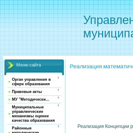
Управле
муницип
Меню сайта
Реализация математич
Орган управления в
сфере образования
Правовые акты
МУ "Методически...
Муниципальные
управленческие
механизмы оценки
качества образования
Реализация Концепции р
Районные
методические