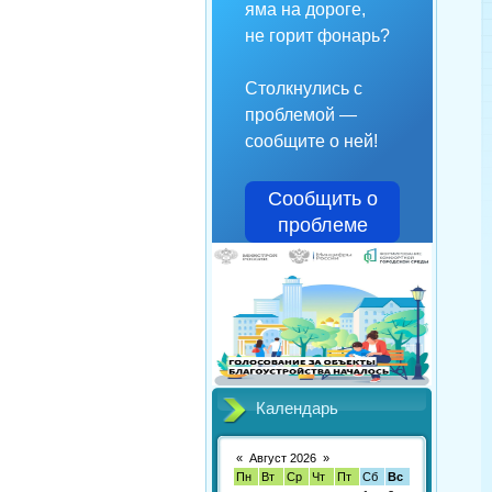
яма на дороге,
не горит фонарь?
Столкнулись с
проблемой —
сообщите о ней!
Сообщить о
проблеме
Календарь
«
Август 2026
»
Пн
Вт
Ср
Чт
Пт
Сб
Вс