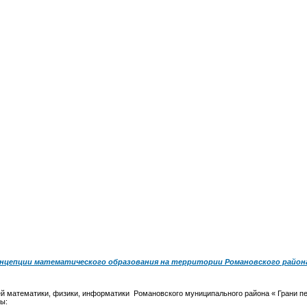
онцепции математического образования на территории Романовского район
й математики, физики, информатики Романовского муниципального района « Грани пе
ы: