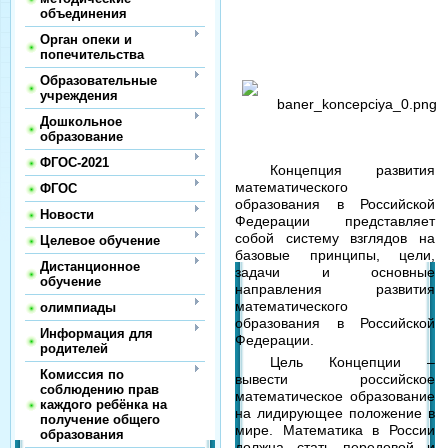
объединения
Орган опеки и
попечительства
Образовательные
учреждения
Дошкольное
образование
ФГОС-2021
Концепция развития
математического
ФГОС
образования в Российской
Новости
Федерации представляет
собой систему взглядов на
Целевое обучение
базовые принципы, цели,
Дистанционное
задачи и основные
обучение
направления развития
математического
олимпиады
образования в Российской
Информация для
Федерации.
родителей
Цель Концепции –
Комиссия по
вывести российское
соблюдению прав
математическое образование
каждого ребёнка на
на лидирующее положение в
получение общего
мире. Математика в России
образования
должна стать передовой и