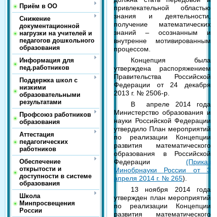
Приём в ОО
привлекательной областью
знания и деятельности,
Снижение
получение математических
документационной
знаний – осознанным и
нагрузки на учителей и
педагогов дошкольного
внутренне мотивированным
образования
процессом.
Концепция была
Информация для
пед.работников
утверждена распоряжением
Правительства Российской
Поддержка школ с
Федерации от 24 декабря
низкими
2013 г. № 2506-р.
образовательными
результатами
В апреле 2014 года
Министерство образования и
Профсоюз работников
науки Российской Федерации
образования
утвердило План мероприятий
Аттестация
по реализации Концепции
педагогических
развития математического
работников
образования в Российской
Обеспечение
Федерации
(Приказ
открытости и
Минобрнауки России от 3
доступности в системе
апреля 2014 г. № 265
).
образования
13 ноября 2014 года
Школа
утвержден план мероприятий
Минпросвещения
по реализации Концепции
России
развития математического