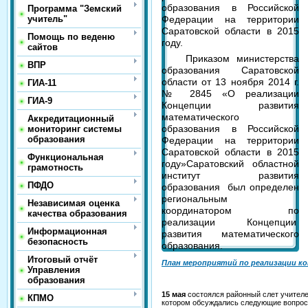
образования в Российской
Программа "Земский
Федерации на территории
учитель"
Саратовской области в 2015
Помощь по веденю
году.
сайтов
Приказом министерства
ВПР
образования Саратовской
области от 13 ноября 2014 г.
ГИА-11
№ 2845 «О реализации
ГИА-9
Концепции развития
математического
Аккредитационный
образования в Российской
мониторинг системы
образования
Федерации на территории
Саратовской области в 2015
Функциональная
году»Саратовский областной
грамотность
институт развития
ПФДО
образования был определен
региональным
Независимая оценка
координатором по
качества образования
реализации Концепции
Информационная
развития математического
безопасность
образования.
Итоговый отчёт
План мероприятий по реализации к
Управления
образования
15 мая
состоялся районный слет учителе
КПМО
котором обсуждались следующие вопрос