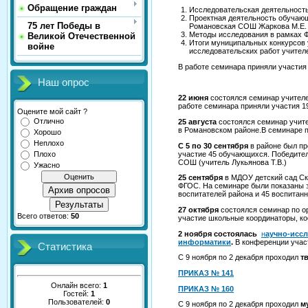
Обращение граждан
Исследовательская деятельность
Проектная деятельность обучаю
75 лет Победы в
Романовская СОШ Жаркова М.Е. 
Методы исследования в рамках Ф
Великой Отечественной
Итоги муниципальных конкурсов 
войне
исследовательских работ учител
В работе семинара приняли участия 
Наш опрос
22 июня
состоялся семинар учителей
работе семинара приняли участия 1
Оцените мой сайт ?
Отлично
25 августа
состоялся семинар учите
в Романовском районе.В семинаре п
Хорошо
Неплохо
С 5 по 30 сентября
в районе был пр
участие 45 обучающихся. Победите
Плохо
СОШ (учитель Лукьянова Т.В.)
Ужасно
25 сентября
в МДОУ детский сад Ска
ФГОС. На семинаре были показаны з
Архив опросов
воспитателей района и 45 воспитанн
Результаты
27 октября
состоялся семинар по о
Всего ответов:
50
участие школьные координаторы, ко
2 ноября состоялась
н
аучно-иссл
информатики
.
В конференции учас
Статистика
С 9 ноября по 2 декабря проходил
т
ПРИКАЗ № 141
Онлайн всего:
1
ПРИКАЗ № 160
Гостей:
1
Пользователей:
0
С 9 ноября по 2 декабря проходил
м