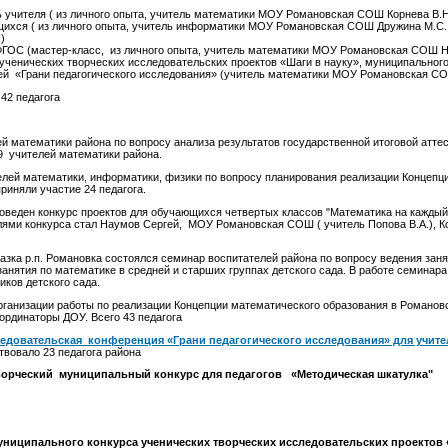
 учителя ( из личного опыта, учитель математики МОУ Романовская СОШ Корнева В.Н
щихся ( из личного опыта, учитель информатики МОУ Романовская СОШ Дружина М.С
)
ГОС (мастер-класс, из личного опыта, учитель математики МОУ Романовская СОШ Н
ученических творческих исследовательских проектов «Шаги в науку», муниципального
ей «Грани педагогического исследования» (учитель математики МОУ Романовская СО
42 педагога
 математики района по вопросу анализа результатов государственной итоговой аттес
9 учителей математики района.
лей математики, информатики, физики по вопросу планирования реализации Концепц
риняли участие 24 педагога.
оведен конкурс проектов для обучающихся четвертых классов "Математика на каждый 
лями конкурса стал Наумов Сергей, МОУ Романовская СОШ ( учитель Попова В.А.), 
зка р.п. Романовка состоялся семинар воспитателей района по вопросу ведения заня
анятия по математике в средней и старших группах детского сада. В работе семинара
иков детского сада.
рганизации работы по реализации Концепции математического образования в Романов
ординаторы ДОУ. Всего 43 педагога
едовательская конференция «Грани педагогического исследования» для учите
твовало 23 педагога района
ворческий
муниципальный конкурс для педагогов «Методическая шкатулка"
униципального конкурса
ученических творческих исследовательских проектов