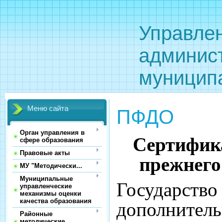
Управле
админис
муницип
Меню сайта
ПФДО
Орган управления в
Сертифика
сфере образования
Правовые акты
прежнего
МУ "Методически...
Муниципальные
Государств
управленческие
механизмы оценки
качества образования
дополните
Районные
методические