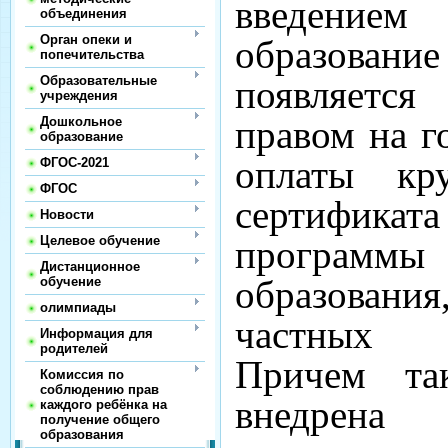
введением 
объединения
Орган опеки и
образовани
попечительства
появляется
Образовательные
учреждения
правом на г
Дошкольное
образование
оплаты к
ФГОС-2021
ФГОС
сертифика
Новости
программы
Целевое обучение
Дистанционное
образования
обучение
олимпиады
частных о
Информация для
родителей
Причем та
Комиссия по
соблюдению прав
внедрена
каждого ребёнка на
получение общего
образования