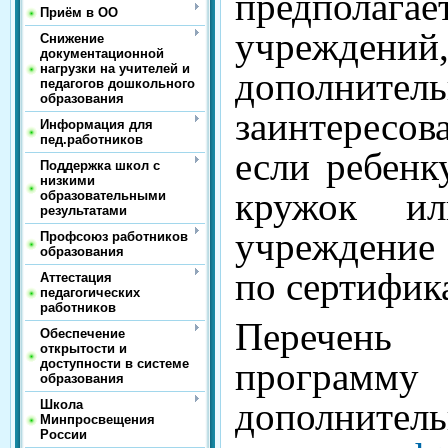
предполагае
Приём в ОО
учрежден
Снижение
документационной
нагрузки на учителей и
дополнител
педагогов дошкольного
образования
заинтересов
Информация для
пед.работников
если ребенк
Поддержка школ с
низкими
кружок ил
образовательными
результатами
учреждение
Профсоюз работников
образования
по сертифика
Аттестация
педагогических
работников
Перечень
Обеспечение
открытости и
програм
доступности в системе
образования
дополнител
Школа
Минпросвещения
России