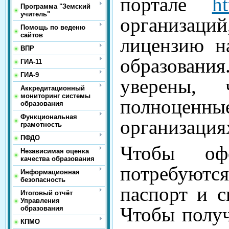
портале
ht
Программа "Земский
учитель"
организаций
Помощь по веденю
сайтов
лицензию н
ВПР
образовани
ГИА-11
ГИА-9
уверены, 
Аккредитационный
мониторинг системы
полноцен
образования
Функциональная
организация
грамотность
ПФДО
Чтобы офо
Независимая оценка
качества образования
потребуютс
Информационная
безопасность
паспорт и с
Итоговый отчёт
Управления
Чтобы получ
образования
КПМО