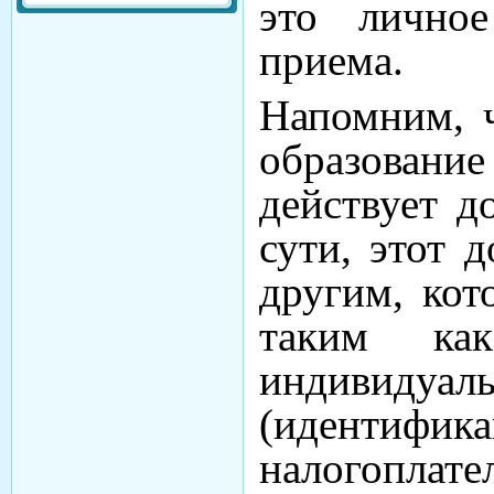
это лично
приема.
Напомним, ч
образовани
действует д
сути, этот 
другим, кот
таким ка
индивидуал
(идент
налогоплате