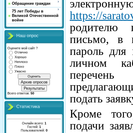
электро
Обращение граждан
https://sarato
75 лет Победы в
Великой Отечественной
войне
родителю 
письмо, в 
Наш опрос
пароль для 
Оцените мой сайт ?
Отлично
Хорошо
личном ка
Неплохо
Плохо
перечень 
Ужасно
Архив опросов
предлагающ
Результаты
Всего ответов:
50
подать заявк
Статистика
Кроме того
подачи заяв
Онлайн всего:
1
Гостей:
1
Пользователей:
0